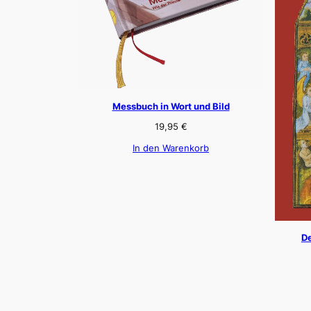
Messbuch in Wort und Bild
19,95
€
In den Warenkorb
De