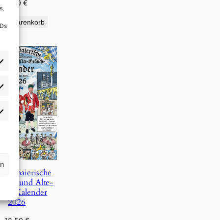
9,90
€
s,
den Warenkorb
IDs
rlieben
atistiken
rn
Oberbaierische
Täg- und Alte-
uch-Kalender
2026