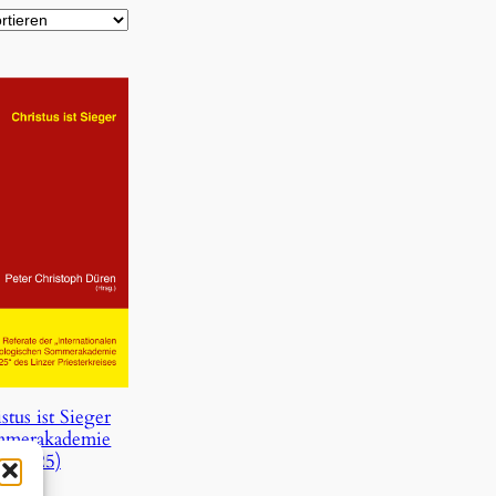
stus ist Sieger
mmerakademie
2025)