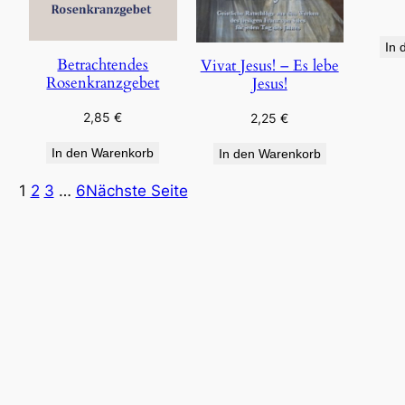
In 
Betrachtendes
Vivat Jesus! – Es lebe
Rosenkranzgebet
Jesus!
2,85
€
2,25
€
In den Warenkorb
In den Warenkorb
1
2
3
…
6
Nächste Seite