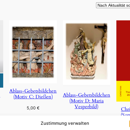
Ablass-Gebetsbildchen
Ablass-Gebetsbildchen
n
(Motiv C: Dießen)
(Motiv D: Maria
Vesperbild)
5,00
€
Chri
(So
5,00
€
In den Warenkorb
Zustimmung verwalten
In den Warenkorb