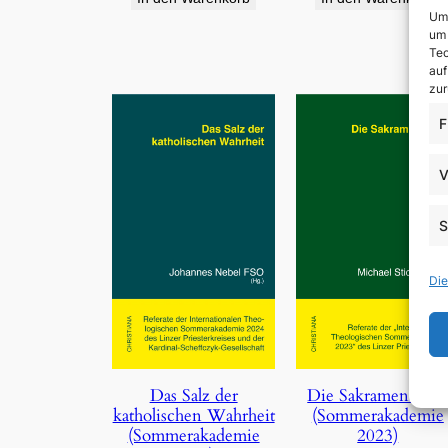
Um 
um 
Tec
auf
zur
F
V
S
Die
Die Sakramentalie
Das Salz der
(Sommerakademie
katholischen Wahrheit
2023)
(Sommerakademie