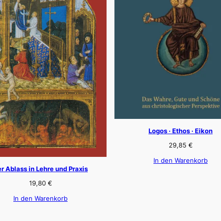
Logos · Ethos · Eikon
29,85
€
In den Warenkorb
r Ablass in Lehre und Praxis
19,80
€
In den Warenkorb