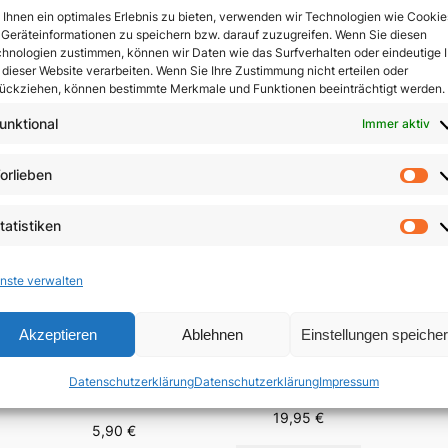
Ihnen ein optimales Erlebnis zu bieten, verwenden wir Technologien wie Cookie
Geräteinformationen zu speichern bzw. darauf zuzugreifen. Wenn Sie diesen
In 
hnologien zustimmen, können wir Daten wie das Surfverhalten oder eindeutige 
 dieser Website verarbeiten. Wenn Sie Ihre Zustimmung nicht erteilen oder
ückziehen, können bestimmte Merkmale und Funktionen beeinträchtigt werden.
unktional
Immer aktiv
orlieben
Vo
tatistiken
St
nste verwalten
Akzeptieren
Ablehnen
Einstellungen speiche
Der 
Menschsein zwischen
Fest-
Das Evangelium
Himmel und Erde
Datenschutzerklärung
Datenschutzerklärung
Impressum
Brä
anders verkünden
n
19,95
€
5,90
€