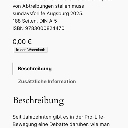
von Abtreibungen stellen muss
sundaysforlife Augsburg 2025.
188 Seiten, DIN A 5
ISBN 9783000824470
0,00
€
S
In den Warenkorb
e
h
Beschreibung
e
n
Zusätzliche Information
h
e
Beschreibung
i
ß
Seit Jahrzehnten gibt es in der Pro-Life-
t
Bewegung eine Debatte darüber, wie man
v