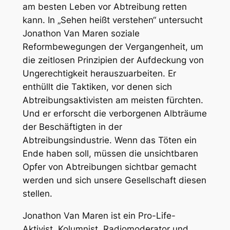
am besten Leben vor Abtreibung retten
e
kann. In „Sehen heißt verstehen“ untersucht
r
Jonathon Van Maren soziale
s
Reformbewegungen der Vergangenheit, um
t
die zeitlosen Prinzipien der Aufdeckung von
e
Ungerechtigkeit herauszuarbeiten. Er
h
enthüllt die Taktiken, vor denen sich
e
Abtreibungsaktivisten am meisten fürchten.
n
Und er erforscht die verborgenen Albträume
M
der Beschäftigten in der
e
Abtreibungsindustrie. Wenn das Töten ein
n
Ende haben soll, müssen die unsichtbaren
g
Opfer von Abtreibungen sichtbar gemacht
e
werden und sich unsere Gesellschaft diesen
stellen.
Jonathon Van Maren ist ein Pro-Life-
Aktivist, Kolumnist, Radiomoderator und