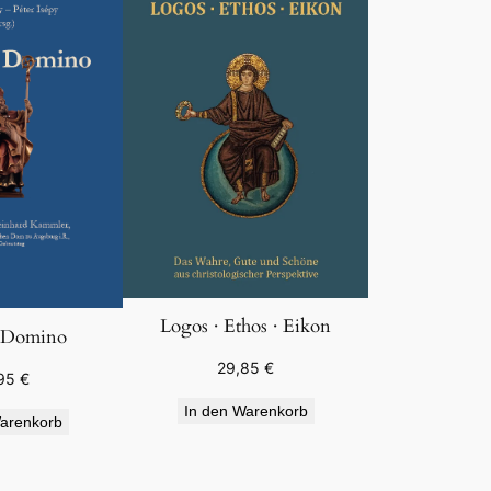
Logos · Ethos · Eikon
 Domino
29,85
€
95
€
In den Warenkorb
arenkorb