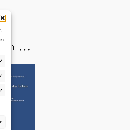
s,
IDs
llen …
rlieben
atistiken
rn