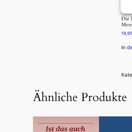
M
e
Die 
n
Men
g
19,9
e
In d
Kate
Ähnliche Produkte