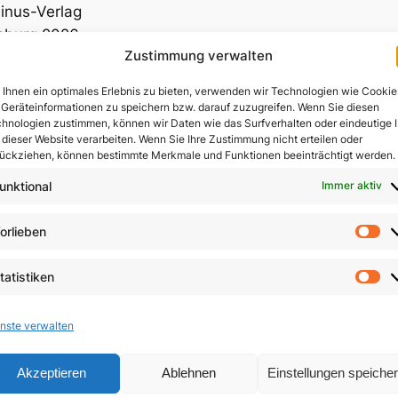
inus-Verlag
sburg 2026.
Zustimmung verwalten
eiten, Geheftet
N 978-3-940879-90-5
Ihnen ein optimales Erlebnis zu bieten, verwenden wir Technologien wie Cookie
Geräteinformationen zu speichern bzw. darauf zuzugreifen. Wenn Sie diesen
hnologien zustimmen, können wir Daten wie das Surfverhalten oder eindeutige 
as könnte Ihnen auch gefa
 dieser Website verarbeiten. Wenn Sie Ihre Zustimmung nicht erteilen oder
ückziehen, können bestimmte Merkmale und Funktionen beeinträchtigt werden.
unktional
Immer aktiv
orlieben
Vo
tatistiken
St
nste verwalten
Akzeptieren
Ablehnen
Einstellungen speiche