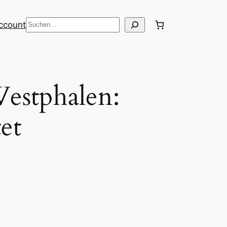
Suche
ccount
estphalen:
et