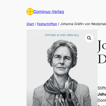
Zum
Inhalt
Dominus-Verlag
springen
Start
/
Festschriften
/ Johanna Gräfin von Westphal
J
D
Stif
Joh
Dom