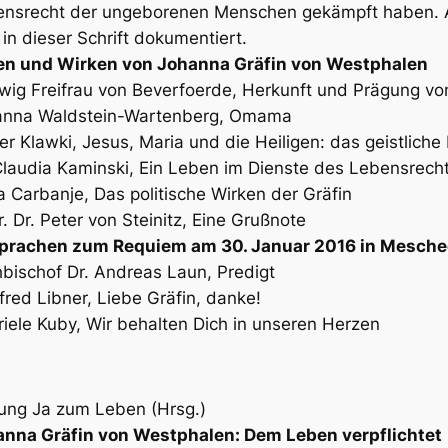
nsrecht der ungeborenen Menschen gekämpft haben. 
 in dieser Schrift dokumentiert.
en und Wirken von Johanna Gräfin von Westphalen
ig Freifrau von Beverfoerde,
Herkunft und Prägung vo
nna Waldstein-Wartenberg,
Omama
er Klawki,
Jesus, Maria und die Heiligen: das geistliche P
Claudia Kaminski,
Ein Leben im Dienste des Lebensrech
a Carbanje,
Das politische Wirken der Gräfin
. Dr. Peter von Steinitz,
Eine Grußnote
prachen zum Requiem am 30. Januar 2016 in Mesch
bischof Dr. Andreas Laun,
Predigt
red Libner,
Liebe Gräfin, danke!
iele Kuby,
Wir behalten Dich in unseren Herzen
tung Ja zum Leben (Hrsg.)
anna Gräfin von Westphalen: Dem Leben verpflichtet