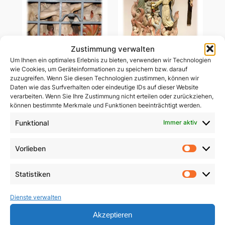
Zustimmung verwalten
Um Ihnen ein optimales Erlebnis zu bieten, verwenden wir Technologien
wie Cookies, um Geräteinformationen zu speichern bzw. darauf
Ablass-Gebetsbildchen
zuzugreifen. Wenn Sie diesen Technologien zustimmen, können wir
Ablass-Gebetsbildchen
(Motiv C: Dießen)
Daten wie das Surfverhalten oder eindeutige IDs auf dieser Website
(Motiv D: Maria
verarbeiten. Wenn Sie Ihre Zustimmung nicht erteilen oder zurückziehen,
Vesperbild)
5,00
€
können bestimmte Merkmale und Funktionen beeinträchtigt werden.
5,00
€
Funktional
Immer aktiv
In den Warenkorb
In den Warenkorb
Vorlieben
Vorlie
Statistiken
Statist
Dienste verwalten
Akzeptieren