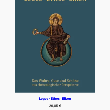
Logos · Ethos · Eikon
29,85
€