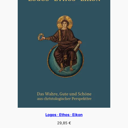
Logos · Ethos · Eikon
29,85
€