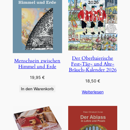
Der Oberbaierische
Menschsein zwischen
Fest-Täg- und Alte-
Himmel und Erde
Bräuch-Kalender 2026
19,95
€
18,50
€
In den Warenkorb
Weiterlesen