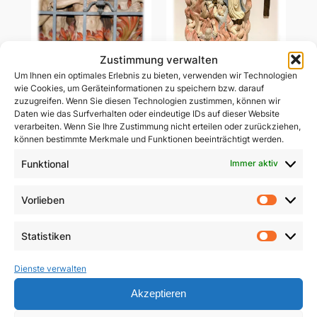
Zustimmung verwalten
Um Ihnen ein optimales Erlebnis zu bieten, verwenden wir Technologien
Ablass-Gebetsbildchen
wie Cookies, um Geräteinformationen zu speichern bzw. darauf
Ablass-Gebetsbildchen
(Motiv C: Dießen)
zuzugreifen. Wenn Sie diesen Technologien zustimmen, können wir
(Motiv D: Maria
Daten wie das Surfverhalten oder eindeutige IDs auf dieser Website
Vesperbild)
5,00
€
verarbeiten. Wenn Sie Ihre Zustimmung nicht erteilen oder zurückziehen,
können bestimmte Merkmale und Funktionen beeinträchtigt werden.
5,00
€
In den Warenkorb
Funktional
Immer aktiv
In den Warenkorb
Vorlieben
Vorlie
Statistiken
Statist
Dienste verwalten
Akzeptieren