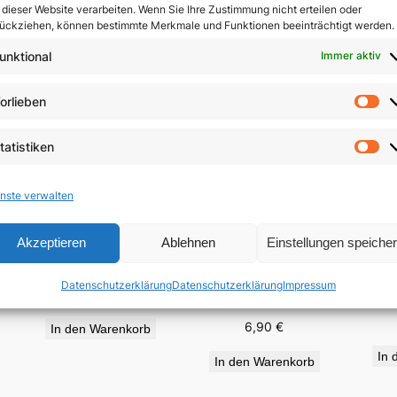
 dieser Website verarbeiten. Wenn Sie Ihre Zustimmung nicht erteilen oder
ückziehen, können bestimmte Merkmale und Funktionen beeinträchtigt werden.
unktional
Immer aktiv
orlieben
Vo
tatistiken
St
nste verwalten
Akzeptieren
Ablehnen
Einstellungen speiche
„Für viele vergossen“
Auf
e
Wir haben der Liebe
Datenschutzerklärung
Datenschutzerklärung
Impressum
geglaubt
19,95
€
6,90
€
In den Warenkorb
In 
In den Warenkorb