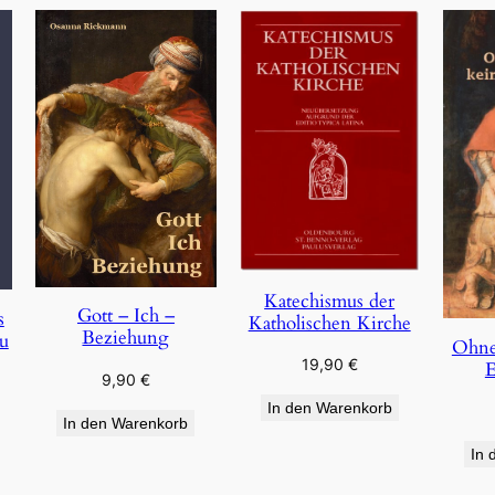
Katechismus der
Gott – Ich –
s
Katholischen Kirche
Beziehung
u
Ohne
19,90
€
E
9,90
€
In den Warenkorb
In den Warenkorb
In 