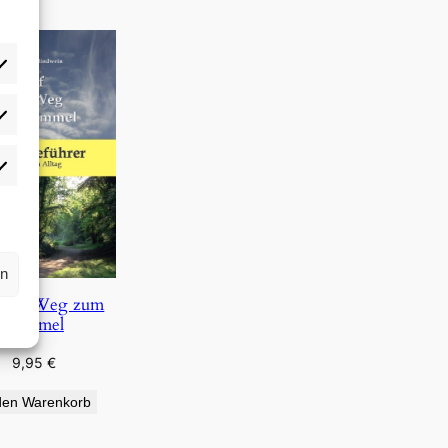
rlieben
atistiken
rn
 dem Weg zum
Himmel
9,95
€
den Warenkorb