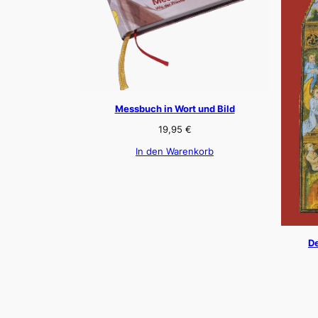
Messbuch in Wort und Bild
19,95
€
In den Warenkorb
De