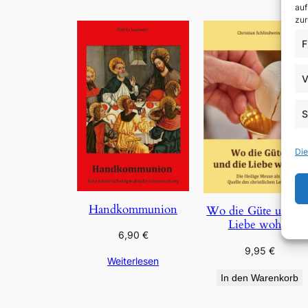
auf
zur
F
V
S
Die
Handkommunion
Wo die Güte und di
Liebe wohnt
6,90
€
9,95
€
Weiterlesen
In den Warenkorb