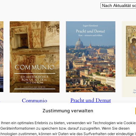
,
Pracht und Demut
Communio
Zustimmung verwalten
5,90
€
19,95
€
Ihnen ein optimales Erlebnis zu bieten, verwenden wir Technologien wie Cookie
In den Warenkorb
In den Warenkorb
Geräteinformationen zu speichern bzw. darauf zuzugreifen. Wenn Sie diesen
In 
hnologien zustimmen, können wir Daten wie das Surfverhalten oder eindeutige 