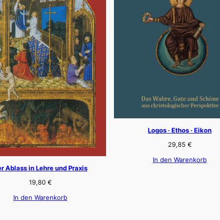
Logos · Ethos · Eikon
29,85
€
In den Warenkorb
r Ablass in Lehre und Praxis
19,80
€
In den Warenkorb