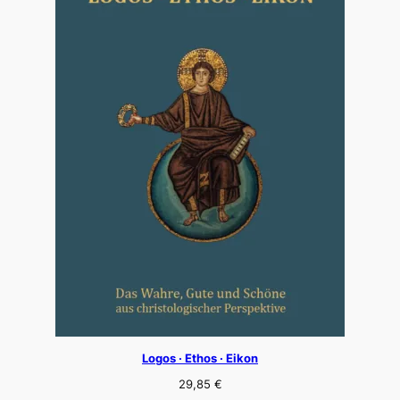
Logos · Ethos · Eikon
29,85
€