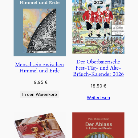
Der Oberbaierische
Menschsein zwischen
Fest-Täg- und Alte-
Himmel und Erde
Bräuch-Kalender 2026
19,95
€
18,50
€
In den Warenkorb
Weiterlesen