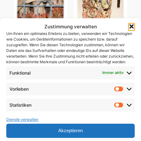
Zustimmung verwalten
Um Ihnen ein optimales Erlebnis zu bieten, verwenden wir Technologien
Ablass-Gebetsbildchen
wie Cookies, um Geräteinformationen zu speichern bzw. darauf
Ablass-Gebetsbildchen
(Motiv C: Dießen)
zuzugreifen. Wenn Sie diesen Technologien zustimmen, können wir
(Motiv D: Maria
Daten wie das Surfverhalten oder eindeutige IDs auf dieser Website
Vesperbild)
5,00
€
verarbeiten. Wenn Sie Ihre Zustimmung nicht erteilen oder zurückziehen,
können bestimmte Merkmale und Funktionen beeinträchtigt werden.
5,00
€
In den Warenkorb
Funktional
Immer aktiv
In den Warenkorb
Vorlieben
Vorlie
Statistiken
Statist
Dienste verwalten
Akzeptieren