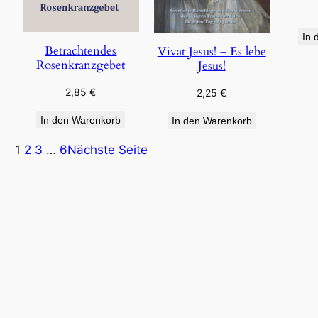
In 
Betrachtendes
Vivat Jesus! – Es lebe
Rosenkranzgebet
Jesus!
2,85
€
2,25
€
In den Warenkorb
In den Warenkorb
1
2
3
…
6
Nächste Seite