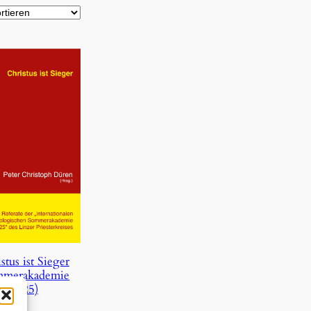
stus ist Sieger
mmerakademie
2025)