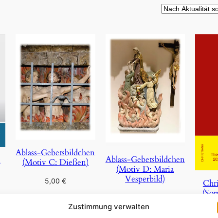
Ablass-Gebetsbildchen
Ablass-Gebetsbildchen
n
(Motiv C: Dießen)
(Motiv D: Maria
Vesperbild)
5,00
€
Chri
(So
5,00
€
In den Warenkorb
Zustimmung verwalten
In den Warenkorb