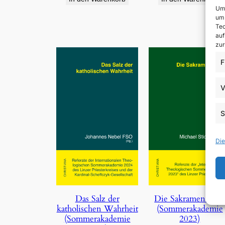
Um 
um 
Tec
auf
zur
F
V
S
Die
Die Sakramentalie
Das Salz der
(Sommerakademie
katholischen Wahrheit
2023)
(Sommerakademie