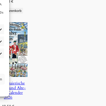
9,90
€
s,
den Warenkorb
IDs
rlieben
atistiken
rn
Oberbaierische
Täg- und Alte-
uch-Kalender
2026