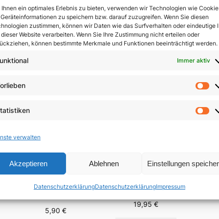
Ihnen ein optimales Erlebnis zu bieten, verwenden wir Technologien wie Cookie
Geräteinformationen zu speichern bzw. darauf zuzugreifen. Wenn Sie diesen
In 
hnologien zustimmen, können wir Daten wie das Surfverhalten oder eindeutige 
 dieser Website verarbeiten. Wenn Sie Ihre Zustimmung nicht erteilen oder
ückziehen, können bestimmte Merkmale und Funktionen beeinträchtigt werden.
unktional
Immer aktiv
orlieben
Vo
tatistiken
St
nste verwalten
Akzeptieren
Ablehnen
Einstellungen speiche
Der 
Menschsein zwischen
Fest-
Das Evangelium
Himmel und Erde
Datenschutzerklärung
Datenschutzerklärung
Impressum
Brä
anders verkünden
n
19,95
€
5,90
€