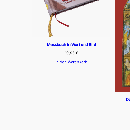
Messbuch in Wort und Bild
19,95
€
In den Warenkorb
De