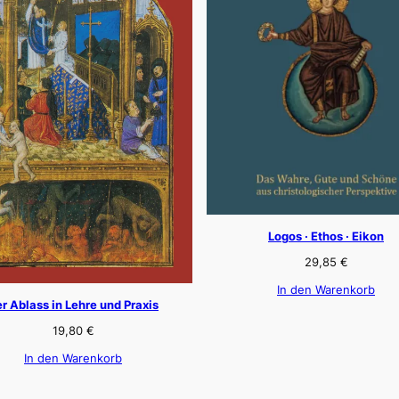
Logos · Ethos · Eikon
29,85
€
In den Warenkorb
r Ablass in Lehre und Praxis
19,80
€
In den Warenkorb