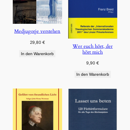
Medjugorje verstehen
29,80
€
Wer euch hört, der
hört mich
In den Warenkorb
9,90
€
In den Warenkorb