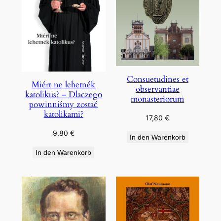
Consuetudines et
Miért ne lehetnék
observantiae
katolikus? – Dlaczego
monasteriorum
powinniśmy zostać
katolikami?
17,80
€
9,80
€
In den Warenkorb
In den Warenkorb