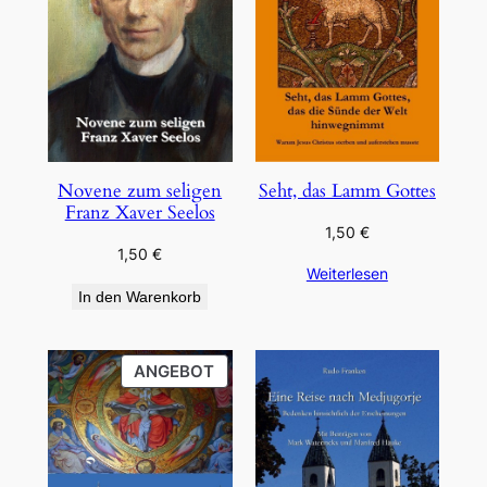
Novene zum seligen
Seht, das Lamm Gottes
Franz Xaver Seelos
1,50
€
1,50
€
Weiterlesen
In den Warenkorb
PRODUKT
ANGEBOT
IM
ANGEBOT