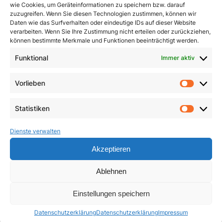
wie Cookies, um Geräteinformationen zu speichern bzw. darauf
zuzugreifen. Wenn Sie diesen Technologien zustimmen, können wir
Daten wie das Surfverhalten oder eindeutige IDs auf dieser Website
verarbeiten. Wenn Sie Ihre Zustimmung nicht erteilen oder zurückziehen,
können bestimmte Merkmale und Funktionen beeinträchtigt werden.
Den Kreuzweg beten
Funktional
Immer aktiv
Leben aus der Fülle des
Glaubens
1,50
€
Vorlieben
Vorlie
19,95
€
In den Warenkorb
Statistiken
Weiterlesen
Statist
Dienste verwalten
Akzeptieren
Ablehnen
Einstellungen speichern
Datenschutzerklärung
Datenschutzerklärung
Impressum