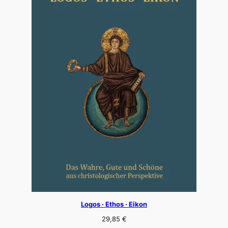
Logos · Ethos · Eikon
29,85
€