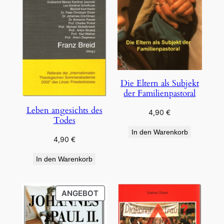
Die Eltern als Subjekt
der Familienpastoral
Leben angesichts des
4,90
€
Todes
In den Warenkorb
4,90
€
In den Warenkorb
PRODUKT
ANGEBOT
IM
ANGEBOT