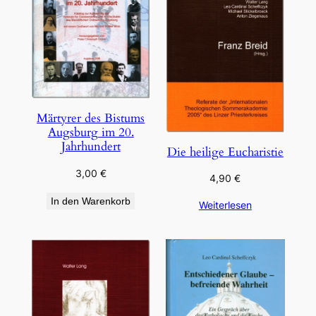
Märtyrer des Bistums
Augsburg im 20.
Jahrhundert
Die heilige Eucharistie
3,00
€
4,90
€
In den Warenkorb
Weiterlesen