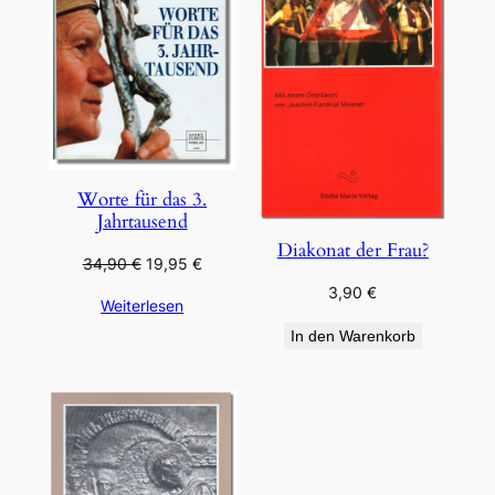
Worte für das 3.
Jahrtausend
Diakonat der Frau?
Ursprünglicher
Aktueller
34,90
€
19,95
€
Preis
Preis
3,90
€
Weiterlesen
war:
ist:
34,90 €
19,95 €.
In den Warenkorb