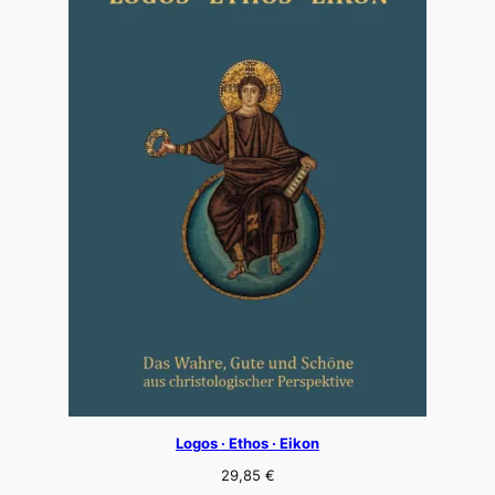
Logos · Ethos · Eikon
29,85
€