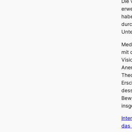
Die 
e
erwe
h
habe
e
durc
n
Unte
M
e
Medj
n
mit 
g
Visi
e
Aner
Theo
Ersc
dess
Bewe
insg
Inte
das 