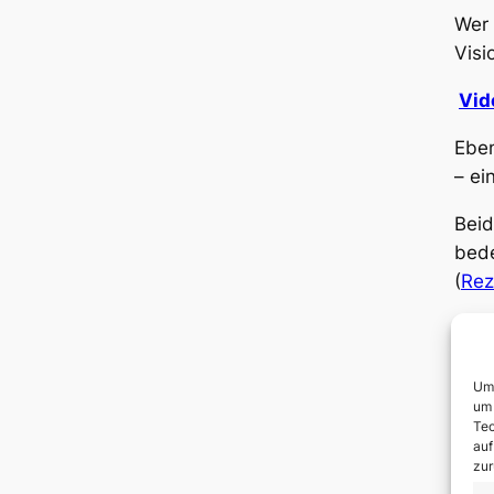
Wer 
Visi
Vid
Eben
– ei
Beid
bede
(
Rez
Und 
Die 
Um 
ange
um 
Tec
auf
Dona
zur
Med