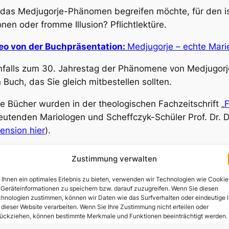
das Medjugorje-Phänomen begreifen möchte, für den i
onen oder fromme Illusion?
Pflichtlektüre.
eo von der Buchpräsentation:
Medjugorje – echte Mari
falls zum 30. Jahrestag der Phänomene von Medjugorj
n Buch, das Sie gleich mitbestellen sollten.
e Bücher wurden in der theologischen Fachzeitschrift „
F
utenden Mariologen und Scheffczyk-Schüler Prof. Dr. D
ension hier
).
aus dem Jahr 2018 bei katholisch.de:
Manfred Hauke ü
Zustimmung verwalten
Links der Fußnoten können hier als pdf heruntergelad
Ihnen ein optimales Erlebnis zu bieten, verwenden wir Technologien wie Cookie
klickt werden, so dass sich die entsprechende Internets
Geräteinformationen zu speichern bzw. darauf zuzugreifen. Wenn Sie diesen
hnologien zustimmen, können wir Daten wie das Surfverhalten oder eindeutige 
 dieser Website verarbeiten. Wenn Sie Ihre Zustimmung nicht erteilen oder
l Anthony Foley
ückziehen, können bestimmte Merkmale und Funktionen beeinträchtigt werden.
jugorje verstehen