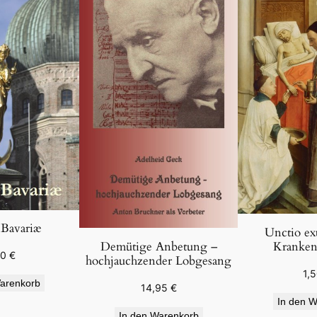
 Bavariæ
Unctio ex
Kranken
Demütige Anbetung –
50
€
hochjauchzender Lobgesang
1,
arenkorb
14,95
€
In den W
In den Warenkorb