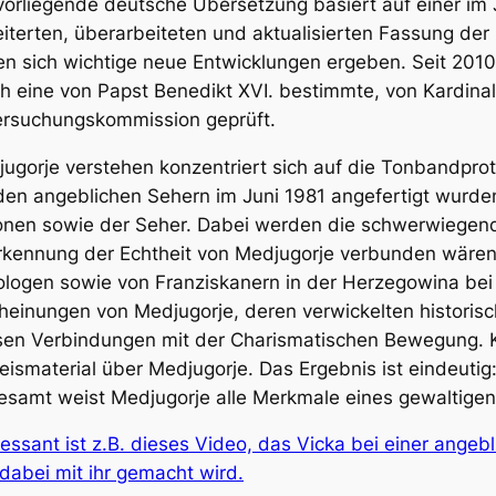
vorliegende deutsche Übersetzung basiert auf einer im 
iterten, überarbeiteten und aktualisierten Fassung de
n sich wichtige neue Entwicklungen ergeben. Seit 20
h eine von Papst Benedikt XVI. bestimmte, von Kardinal 
rsuchungskommission geprüft.
ugorje verstehen
konzentriert sich auf die Tonbandpro
den angeblichen Sehern im Juni 1981 angefertigt wurde
onen sowie der Seher. Dabei werden die schwerwiegend
kennung der Echtheit von Medjugorje verbunden wären.
logen sowie von Franziskanern in der Herzegowina bei
heinungen von Medjugorje, deren verwickelten historisc
en Verbindungen mit der Charismatischen Bewegung. Ku
ismaterial über Medjugorje. Das Ergebnis ist eindeutig:
esamt weist Medjugorje alle Merkmale eines gewaltigen 
ressant ist z.B. dieses Video, das Vicka bei einer angeb
dabei mit ihr gemacht wird.