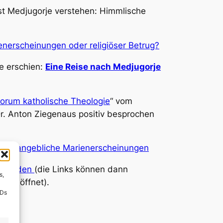
st
Medjugorje verstehen: Himmlische
enerscheinungen oder religiöser Betrug?
e erschien:
Eine Reise nach Medjugorje
orum katholische Theologie
“ vom
r. Anton Ziegenaus positiv besprochen
ber angebliche Marienerscheinungen
en werden
(die Links können dann
s,
eite öffnet).
IDs