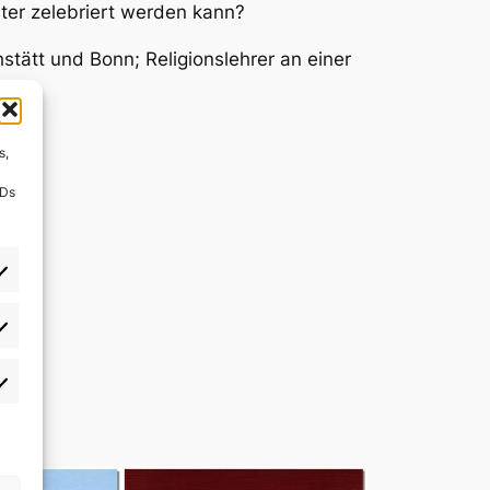
ster zelebriert werden kann?
tätt und Bonn; Religionslehrer an einer
s,
immt
IDs
rlieben
atistiken