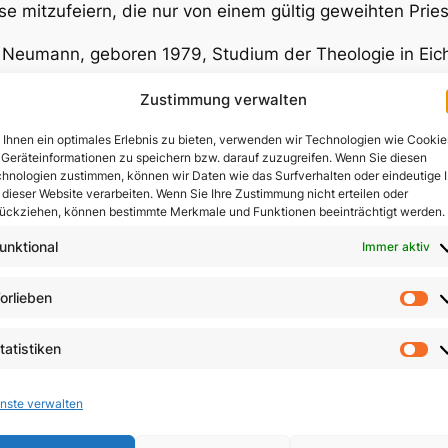
e mitzufeiern, die nur von einem gültig geweihten Prie
 Neumann, geboren 1979, Studium der Theologie in Eichs
fsschule im Bistum Augsburg, gibt darauf eine Antwort.
Zustimmung verwalten
f Neumann
Ihnen ein optimales Erlebnis zu bieten, verwenden wir Technologien wie Cookie
t, das Lamm Gottes, das die Sünde der Welt hinwegn
Geräteinformationen zu speichern bzw. darauf zuzugreifen. Wenn Sie diesen
m Jesus Christus sterben und auferstehen musste
hnologien zustimmen, können wir Daten wie das Surfverhalten oder eindeutige 
 dieser Website verarbeiten. Wenn Sie Ihre Zustimmung nicht erteilen oder
burg 2011. 32 S. Geheftet
ückziehen, können bestimmte Merkmale und Funktionen beeinträchtigt werden.
N 978-3-940879-18-9
unktional
Immer aktiv
gorien:
Spiritualität
, 
Tagungen
, 
Theologie
orlieben
Vo
tatistiken
St
nste verwalten