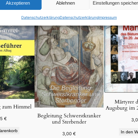
Akzeptieren
Ablehnen
Einstellungen speiche
Datenschutzerklärung
Datenschutzerklärung
Impressum
Märtyrer d
 zum Himmel
Augsburg im 2
Begleitung Schwerstkranker
95
€
3,
und Sterbender
arenkorb
In den W
3,00
€