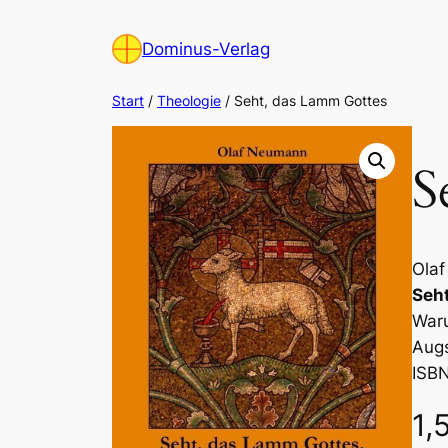
Zum
Inhalt
Dominus-Verlag
springen
Start
/
Theologie
/ Seht, das Lamm Gottes
S
Ola
Seh
Waru
Augs
ISB
1,