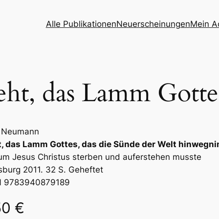
Alle Publikationen
Neuerscheinungen
Mein A
eht, das Lamm Gotte
f Neumann
t, das Lamm Gottes, das die Sünde der Welt hinwegn
m Jesus Christus sterben und auferstehen musste
burg 2011. 32 S. Geheftet
N 9783940879189
50
€