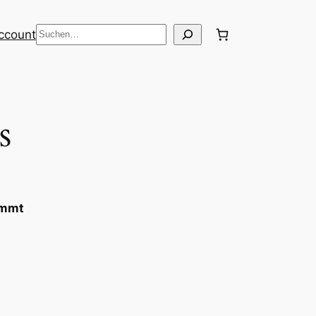
Suche
ccount
s
immt