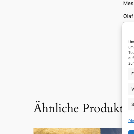
Mess
Olaf
Beru
Ola
Um 
Seh
um 
Waru
Tec
auf
Augs
zur
ISB
F
Kate
V
Ähnliche Produkte
S
Die