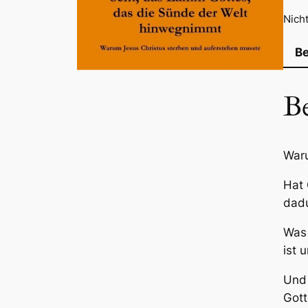
Nicht
B
B
Waru
Hat 
dad
Was 
ist 
Und 
Gott