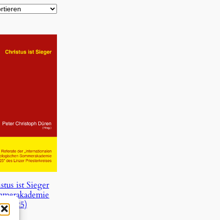
stus ist Sieger
mmerakademie
2025)