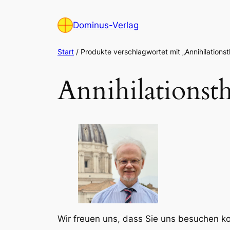
Zum
Inhalt
Dominus-Verlag
springen
Start
/ Produkte verschlagwortet mit „Annihilationst
Annihilationst
Wir freuen uns, dass Sie uns besuchen 