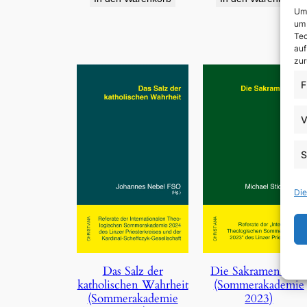
Um 
um 
Tec
auf
zur
F
V
S
Die
Die Sakramentalie
Das Salz der
(Sommerakademie
katholischen Wahrheit
2023)
(Sommerakademie