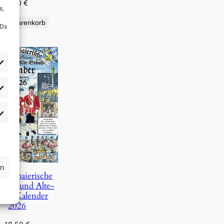
9,90
€
s,
den Warenkorb
IDs
rlieben
atistiken
rn
Oberbaierische
Täg- und Alte-
uch-Kalender
2026