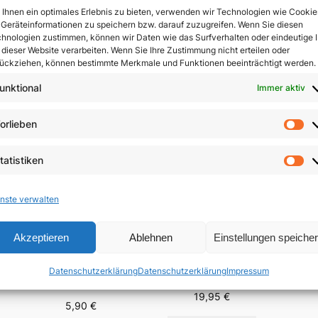
Ihnen ein optimales Erlebnis zu bieten, verwenden wir Technologien wie Cookie
Geräteinformationen zu speichern bzw. darauf zuzugreifen. Wenn Sie diesen
In 
hnologien zustimmen, können wir Daten wie das Surfverhalten oder eindeutige 
 dieser Website verarbeiten. Wenn Sie Ihre Zustimmung nicht erteilen oder
ückziehen, können bestimmte Merkmale und Funktionen beeinträchtigt werden.
unktional
Immer aktiv
orlieben
Vo
tatistiken
St
nste verwalten
Akzeptieren
Ablehnen
Einstellungen speiche
Der 
Menschsein zwischen
Fest-
Das Evangelium
Himmel und Erde
Datenschutzerklärung
Datenschutzerklärung
Impressum
Brä
anders verkünden
n
19,95
€
5,90
€