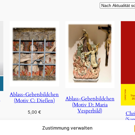
Ablass-Gebetsbildchen
Ablass-Gebetsbildchen
n
(Motiv C: Dießen)
(Motiv D: Maria
Vesperbild)
5,00
€
Chri
(So
5,00
€
In den Warenkorb
Zustimmung verwalten
In den Warenkorb