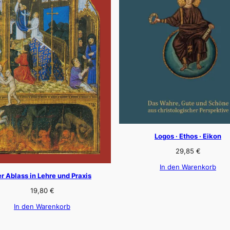
Logos · Ethos · Eikon
29,85
€
In den Warenkorb
r Ablass in Lehre und Praxis
19,80
€
In den Warenkorb