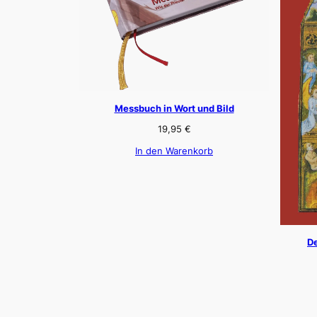
Messbuch in Wort und Bild
19,95
€
In den Warenkorb
De