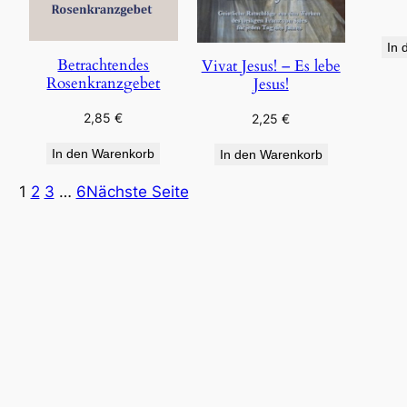
In 
Betrachtendes
Vivat Jesus! – Es lebe
Rosenkranzgebet
Jesus!
2,85
€
2,25
€
In den Warenkorb
In den Warenkorb
1
2
3
…
6
Nächste Seite