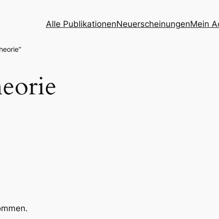
Alle Publikationen
Neuerscheinungen
Mein A
heorie“
heorie
kommen.