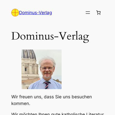
Zum
Inhalt
Dominus-Verlag
springen
Dominus-Verlag
Wir freuen uns, dass Sie uns besuchen
kommen.
Wir möchten Ihnen gute katholische Literatur