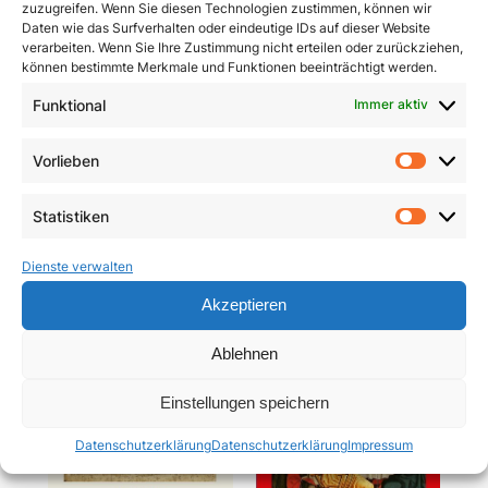
zuzugreifen. Wenn Sie diesen Technologien zustimmen, können wir
Daten wie das Surfverhalten oder eindeutige IDs auf dieser Website
verarbeiten. Wenn Sie Ihre Zustimmung nicht erteilen oder zurückziehen,
können bestimmte Merkmale und Funktionen beeinträchtigt werden.
Funktional
Immer aktiv
Pracht und Demut
Communio
Vorlieben
Vorlie
5,90
€
19,95
€
Statistiken
In den Warenkorb
In den Warenkorb
Statist
Dienste verwalten
Akzeptieren
Ablehnen
Einstellungen speichern
Datenschutzerklärung
Datenschutzerklärung
Impressum