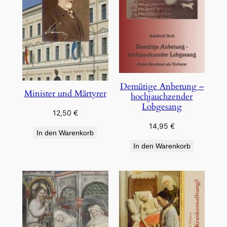
Demütige Anbetung –
Minister und Märtyrer
hochjauchzender
Lobgesang
12,50
€
14,95
€
In den Warenkorb
In den Warenkorb