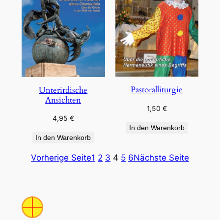
Pastoralliturgie
Unterirdische
Ansichten
1,50
€
4,95
€
In den Warenkorb
In den Warenkorb
Vorherige Seite
1
2
3
4
5
6
Nächste Seite