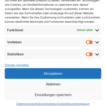
Um Ihnen ein optimales Erlebnis zu bieten, verwenden wir Technologien
wie Cookies, um Geräteinformationen zu speichern bzw. darauf
zuzugreifen. Wenn Sie diesen Technologien zustimmen, können wir
Daten wie das Surfverhalten oder eindeutige IDs auf dieser Website
verarbeiten. Wenn Sie Ihre Zustimmung nicht erteilen oder zurückziehen,
können bestimmte Merkmale und Funktionen beeinträchtigt werden.
Funktional
Immer aktiv
Dimensionen innerer
Ein Leben für das
Vorlieben
Heilung
Leben
Vorlie
3,90
€
23,50
€
Statistiken
Statist
In den Warenkorb
In den Warenkorb
Dienste verwalten
Akzeptieren
Ablehnen
Einstellungen speichern
Datenschutzerklärung
Datenschutzerklärung
Impressum