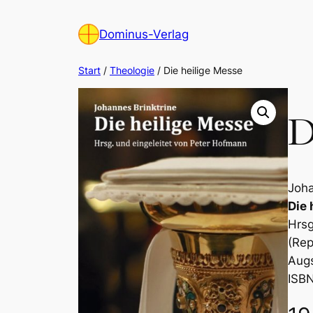
Zum
Inhalt
Dominus-Verlag
springen
Start
/
Theologie
/ Die heilige Messe
D
Joha
Die 
Hrsg
(Rep
Augs
ISB