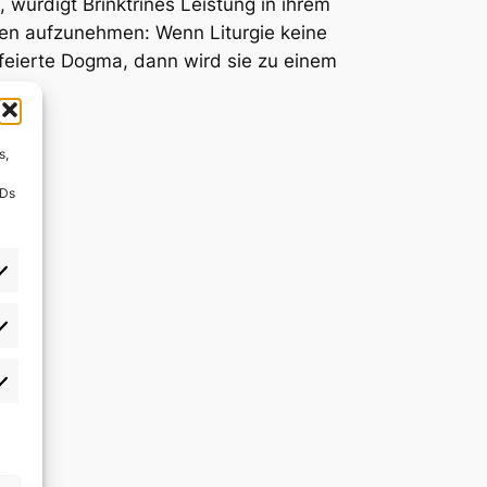
 würdigt Brinktrines Leistung in ihrem
egen aufzunehmen: Wenn Liturgie keine
feierte Dogma, dann wird sie zu einem
s,
IDs
)
rlieben
atistiken