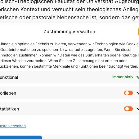
olisch-Theologischen Fakultät der Universität Augsburg,
orischen Kontext und versucht sein theologisches Anli
etische oder pastorale Nebensache ist, sondern das ge
tigen Thema auch für die systematische Theologie.
Zustimmung verwalten
nnes Brinktrine
Ihnen ein optimales Erlebnis zu bieten, verwenden wir Technologien wie Cookie
heilige Messe
Geräteinformationen zu speichern bzw. darauf zuzugreifen. Wenn Sie diesen
. und eingeleitet von Peter Hofmann
hnologien zustimmen, können wir Daten wie das Surfverhalten oder eindeutige 
 dieser Website verarbeiten. Wenn Sie Ihre Zustimmung nicht erteilen oder
rint der 4. Auflage von 1950, ergänzt um eine Einleitung
ückziehen, können bestimmte Merkmale und Funktionen beeinträchtigt werden.
burg 5. Aufl. 2015. 456 Seiten. Paperback.
unktional
Immer aktiv
N 978-3-940879-36-3
orlieben
Vo
gorien:
Eucharistie
, 
Theologie
tatistiken
St
nste verwalten