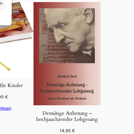
rn
für Kinder
95
€
rlesen
Demütige Anbetung –
hochjauchzender Lobgesang
14,95
€