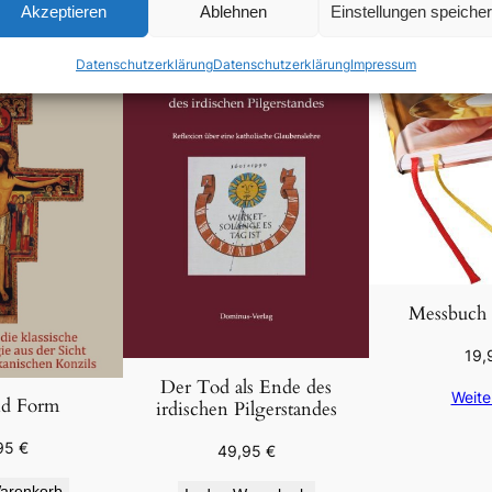
Akzeptieren
Ablehnen
Einstellungen speiche
Datenschutzerklärung
Datenschutzerklärung
Impressum
Messbuch 
19,
Der Tod als Ende des
Weite
nd Form
irdischen Pilgerstandes
95
€
49,95
€
arenkorb