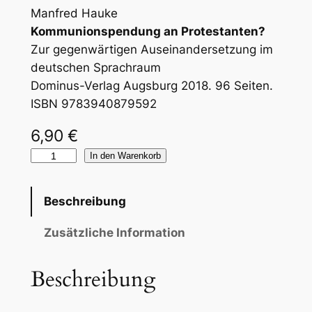
Manfred Hauke
Kommunionspendung an Protestanten?
Zur gegenwärtigen Auseinandersetzung im
deutschen Sprachraum
Dominus-Verlag Augsburg 2018. 96 Seiten.
ISBN 9783940879592
6,90
€
K
In den Warenkorb
o
m
Beschreibung
m
u
Zusätzliche Information
n
i
Beschreibung
o
n