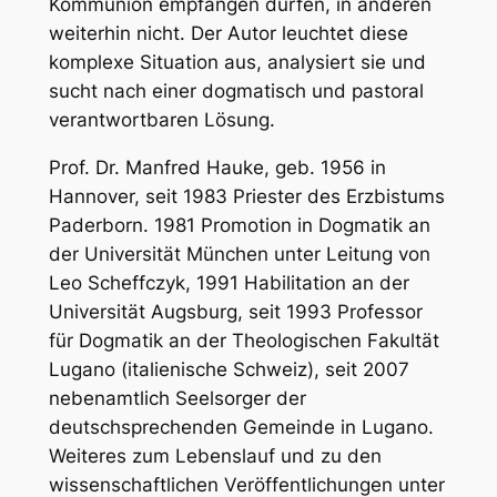
Kommunion empfangen dürfen, in anderen
a
weiterhin nicht. Der Autor leuchtet diese
n
komplexe Situation aus, analysiert sie und
t
sucht nach einer dogmatisch und pastoral
e
verantwortbaren Lösung.
n
?
Prof. Dr. Manfred Hauke, geb. 1956 in
M
Hannover, seit 1983 Priester des Erzbistums
e
Paderborn. 1981 Promotion in Dogmatik an
n
der Universität München unter Leitung von
g
Leo Scheffczyk, 1991 Habilitation an der
e
Universität Augsburg, seit 1993 Professor
für Dogmatik an der Theologischen Fakultät
Lugano (italienische Schweiz), seit 2007
nebenamtlich Seelsorger der
deutschsprechenden Gemeinde in Lugano.
Weiteres zum Lebenslauf und zu den
wissenschaftlichen Veröffentlichungen unter