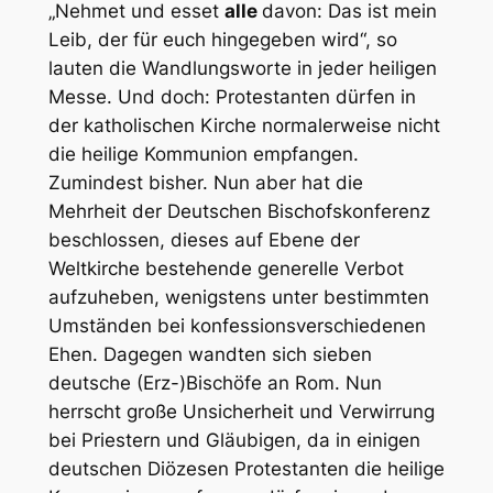
„Nehmet und esset
alle
davon: Das ist mein
s
Leib, der für euch hingegeben wird“, so
p
lauten die Wandlungsworte in jeder heiligen
e
Messe. Und doch: Protestanten dürfen in
n
der katholischen Kirche normalerweise nicht
d
die heilige Kommunion empfangen.
u
Zumindest bisher. Nun aber hat die
n
Mehrheit der Deutschen Bischofskonferenz
g
beschlossen, dieses auf Ebene der
a
Weltkirche bestehende generelle Verbot
n
aufzuheben, wenigstens unter bestimmten
P
Umständen bei konfessionsverschiedenen
r
Ehen. Dagegen wandten sich sieben
o
deutsche (Erz-)Bischöfe an Rom. Nun
t
herrscht große Unsicherheit und Verwirrung
e
bei Priestern und Gläubigen, da in einigen
s
deutschen Diözesen Protestanten die heilige
t