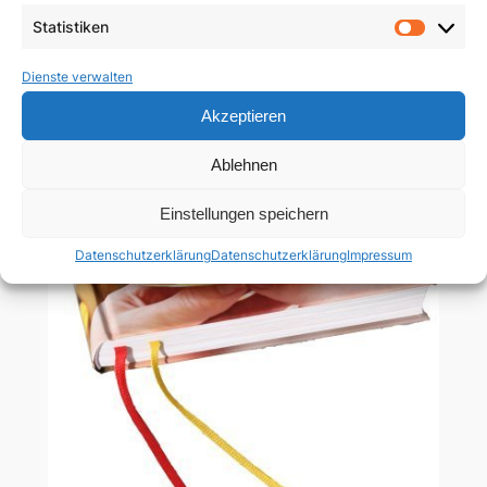
Statistiken
4,95
€
Statist
Dienste verwalten
In den Warenkorb
Akzeptieren
Ablehnen
Einstellungen speichern
Datenschutzerklärung
Datenschutzerklärung
Impressum