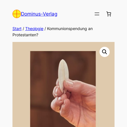
Zum
Inhalt
Dominus-Verlag
springen
Start
/
Theologie
/ Kommunionspendung an
Protestanten?