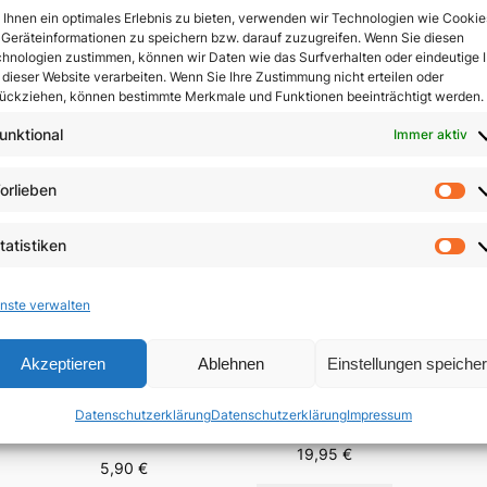
Ihnen ein optimales Erlebnis zu bieten, verwenden wir Technologien wie Cookie
Geräteinformationen zu speichern bzw. darauf zuzugreifen. Wenn Sie diesen
In 
hnologien zustimmen, können wir Daten wie das Surfverhalten oder eindeutige 
 dieser Website verarbeiten. Wenn Sie Ihre Zustimmung nicht erteilen oder
ückziehen, können bestimmte Merkmale und Funktionen beeinträchtigt werden.
unktional
Immer aktiv
orlieben
Vo
tatistiken
St
nste verwalten
Akzeptieren
Ablehnen
Einstellungen speiche
Der 
Menschsein zwischen
Fest-
Das Evangelium
Himmel und Erde
Datenschutzerklärung
Datenschutzerklärung
Impressum
Brä
anders verkünden
n
19,95
€
5,90
€