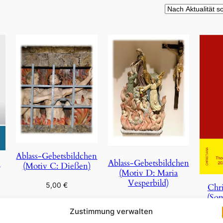
Ablass-Gebetsbildchen
Ablass-Gebetsbildchen
n
(Motiv C: Dießen)
(Motiv D: Maria
Vesperbild)
5,00
€
Chri
(So
5,00
€
In den Warenkorb
Zustimmung verwalten
In den Warenkorb