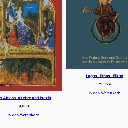
Logos · Ethos · Eikon
29,85
€
In den Warenkorb
r Ablass in Lehre und Praxis
19,80
€
In den Warenkorb