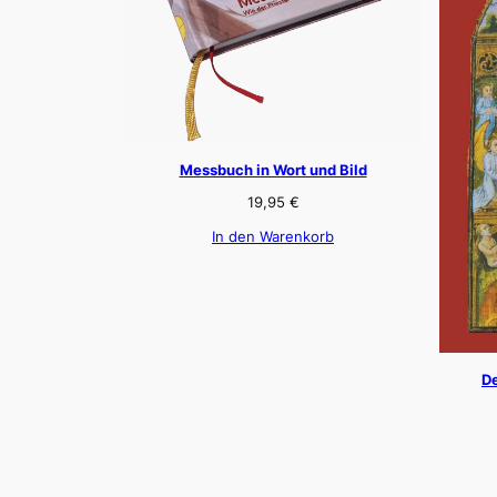
Messbuch in Wort und Bild
19,95
€
In den Warenkorb
De