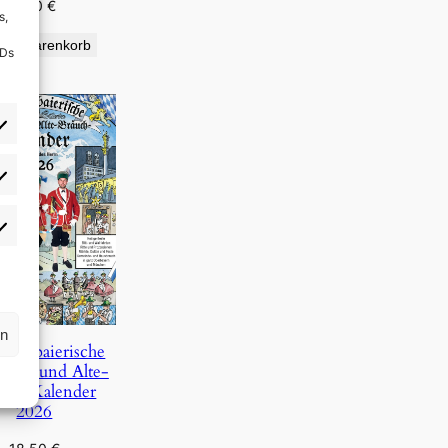
9,90
€
s,
den Warenkorb
IDs
rlieben
atistiken
rn
Oberbaierische
Täg- und Alte-
uch-Kalender
2026