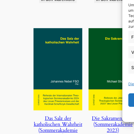
Um 
um 
Tec
auf
zur
F
V
S
Die
Die Sakramentalie
Das Salz der
(Sommerakademie
katholischen Wahrheit
2023)
(Sommerakademie