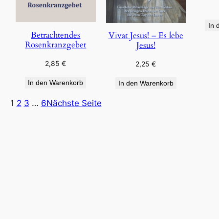
In 
Betrachtendes
Vivat Jesus! – Es lebe
Rosenkranzgebet
Jesus!
2,85
€
2,25
€
In den Warenkorb
In den Warenkorb
1
2
3
…
6
Nächste Seite