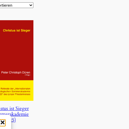
stus ist Sieger
mmerakademie
2025)