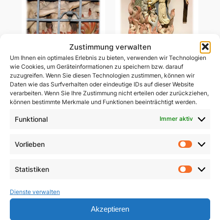
Zustimmung verwalten
Um Ihnen ein optimales Erlebnis zu bieten, verwenden wir Technologien
wie Cookies, um Geräteinformationen zu speichern bzw. darauf
Ablass-Gebetsbildchen
zuzugreifen. Wenn Sie diesen Technologien zustimmen, können wir
Ablass-Gebetsbildchen
(Motiv C: Dießen)
Daten wie das Surfverhalten oder eindeutige IDs auf dieser Website
(Motiv D: Maria
verarbeiten. Wenn Sie Ihre Zustimmung nicht erteilen oder zurückziehen,
Vesperbild)
5,00
€
können bestimmte Merkmale und Funktionen beeinträchtigt werden.
5,00
€
In den Warenkorb
Funktional
Immer aktiv
In den Warenkorb
Vorlieben
Vorlie
Statistiken
Statist
Dienste verwalten
Akzeptieren