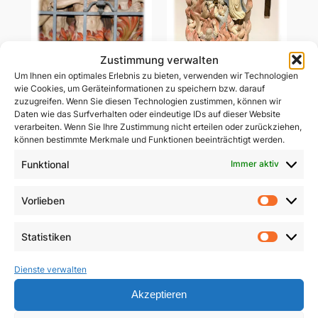
Zustimmung verwalten
Um Ihnen ein optimales Erlebnis zu bieten, verwenden wir Technologien
Ablass-Gebetsbildchen
wie Cookies, um Geräteinformationen zu speichern bzw. darauf
Ablass-Gebetsbildchen
(Motiv C: Dießen)
zuzugreifen. Wenn Sie diesen Technologien zustimmen, können wir
(Motiv D: Maria
Daten wie das Surfverhalten oder eindeutige IDs auf dieser Website
Vesperbild)
5,00
€
verarbeiten. Wenn Sie Ihre Zustimmung nicht erteilen oder zurückziehen,
können bestimmte Merkmale und Funktionen beeinträchtigt werden.
5,00
€
In den Warenkorb
Funktional
Immer aktiv
In den Warenkorb
Vorlieben
Vorlie
Statistiken
Statist
Dienste verwalten
Akzeptieren