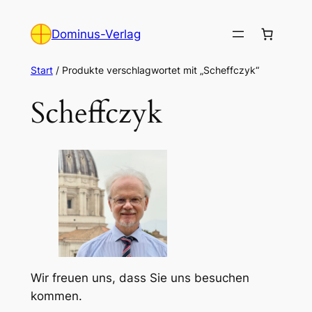
Zum
Inhalt
Dominus-Verlag
springen
Start
/ Produkte verschlagwortet mit „Scheffczyk“
Scheffczyk
Wir freuen uns, dass Sie uns besuchen
kommen.