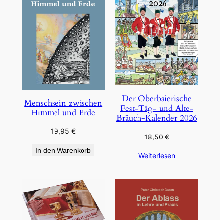
Der Oberbaierische
Menschsein zwischen
Fest-Täg- und Alte-
Himmel und Erde
Bräuch-Kalender 2026
19,95
€
18,50
€
In den Warenkorb
Weiterlesen