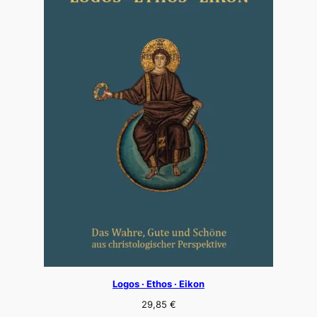
Logos · Ethos · Eikon
29,85
€