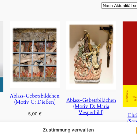
Ablass-Gebetsbildchen
Ablass-Gebetsbildchen
n
(Motiv C: Dießen)
(Motiv D: Maria
Vesperbild)
5,00
€
Chri
(So
5,00
€
In den Warenkorb
Zustimmung verwalten
In den Warenkorb