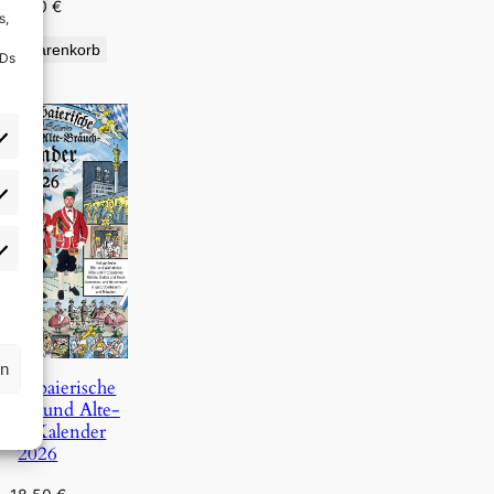
9,90
€
s,
den Warenkorb
IDs
rlieben
atistiken
rn
Oberbaierische
Täg- und Alte-
uch-Kalender
2026