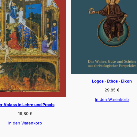
Logos · Ethos · Eikon
29,85
€
In den Warenkorb
r Ablass in Lehre und Praxis
19,80
€
In den Warenkorb