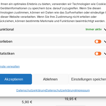
Ihnen ein optimales Erlebnis zu bieten, verwenden wir Technologien wie Cookie
Geräteinformationen zu speichern bzw. darauf zuzugreifen. Wenn Sie diesen
In 
hnologien zustimmen, können wir Daten wie das Surfverhalten oder eindeutige 
 dieser Website verarbeiten. Wenn Sie Ihre Zustimmung nicht erteilen oder
ückziehen, können bestimmte Merkmale und Funktionen beeinträchtigt werden.
unktional
Immer aktiv
orlieben
Vo
tatistiken
St
nste verwalten
Akzeptieren
Ablehnen
Einstellungen speiche
Der 
Menschsein zwischen
Fest-
Das Evangelium
Himmel und Erde
Datenschutzerklärung
Datenschutzerklärung
Impressum
Brä
anders verkünden
n
19,95
€
5,90
€