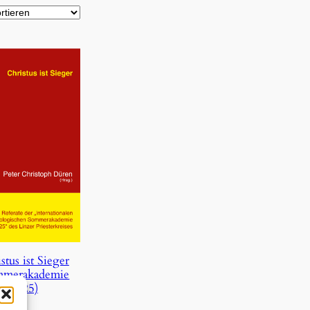
stus ist Sieger
mmerakademie
2025)