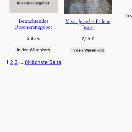
In 
Betrachtendes
Vivat Jesus! – Es lebe
Rosenkranzgebet
Jesus!
2,85
€
2,25
€
In den Warenkorb
In den Warenkorb
1
2
3
…
6
Nächste Seite