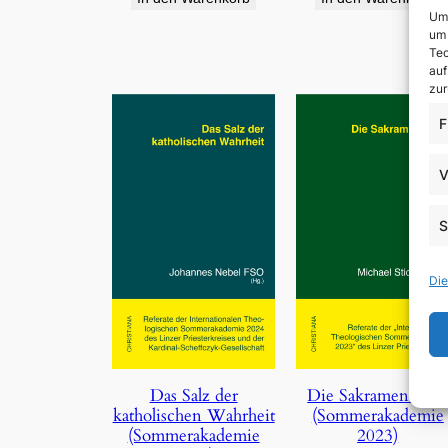
Um 
um 
Tec
auf
zur
F
V
S
Die
Die Sakramentalie
Das Salz der
(Sommerakademie
katholischen Wahrheit
2023)
(Sommerakademie