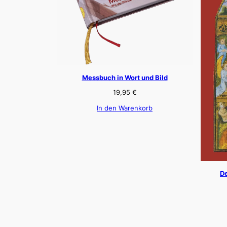
Messbuch in Wort und Bild
19,95
€
In den Warenkorb
De