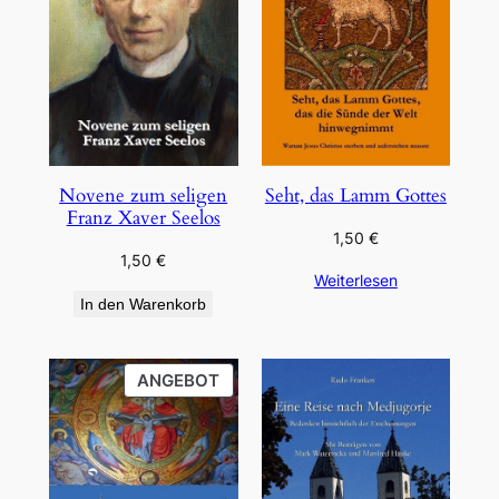
Novene zum seligen
Seht, das Lamm Gottes
Franz Xaver Seelos
1,50
€
1,50
€
Weiterlesen
In den Warenkorb
PRODUKT
ANGEBOT
IM
ANGEBOT