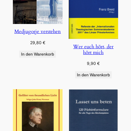
Medjugorje verstehen
29,80
€
Wer euch hört, der
hört mich
In den Warenkorb
9,90
€
In den Warenkorb