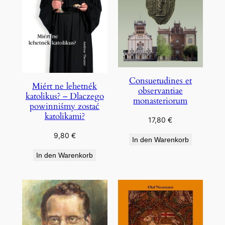
Consuetudines et
Miért ne lehetnék
observantiae
katolikus? – Dlaczego
monasteriorum
powinniśmy zostać
katolikami?
17,80
€
9,80
€
In den Warenkorb
In den Warenkorb