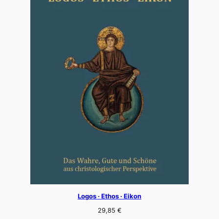
Logos · Ethos · Eikon
29,85
€