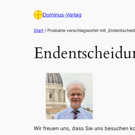
Zum
Inhalt
Dominus-Verlag
springen
Start
/ Produkte verschlagwortet mit „Endentsche
Endentscheidu
Wir freuen uns, dass Sie uns besuchen 