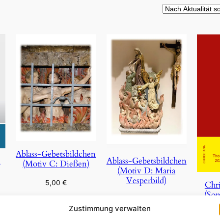
Ablass-Gebetsbildchen
Ablass-Gebetsbildchen
n
(Motiv C: Dießen)
(Motiv D: Maria
Vesperbild)
5,00
€
Chri
(So
5,00
€
In den Warenkorb
Zustimmung verwalten
In den Warenkorb