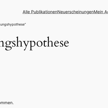
Alle Publikationen
Neuerscheinungen
Mein A
idungshypothese“
ngshypothese
kommen.