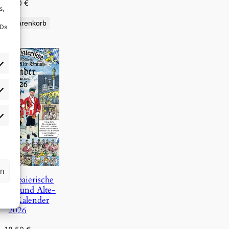
9,90
€
s,
den Warenkorb
IDs
rlieben
atistiken
rn
Oberbaierische
Täg- und Alte-
uch-Kalender
2026