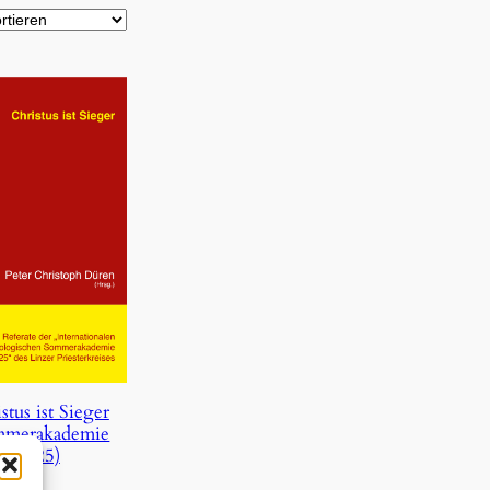
stus ist Sieger
mmerakademie
2025)