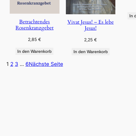
In 
Betrachtendes
Vivat Jesus! – Es lebe
Rosenkranzgebet
Jesus!
2,85
€
2,25
€
In den Warenkorb
In den Warenkorb
1
2
3
…
6
Nächste Seite