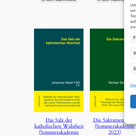
Um 
um 
Tec
auf
zur
F
V
S
Die
Die Sakramentalie
Das Salz der
(Sommerakademie
katholischen Wahrheit
2023)
(Sommerakademie