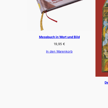
Messbuch in Wort und Bild
19,95
€
In den Warenkorb
De