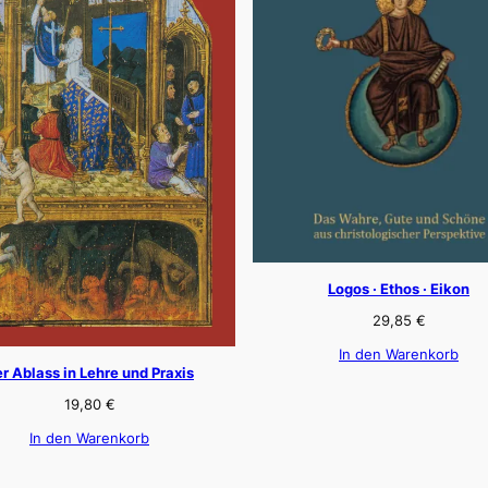
Logos · Ethos · Eikon
29,85
€
In den Warenkorb
r Ablass in Lehre und Praxis
19,80
€
In den Warenkorb