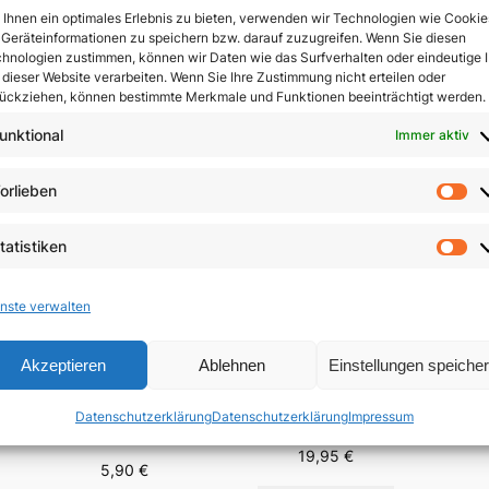
Ihnen ein optimales Erlebnis zu bieten, verwenden wir Technologien wie Cookie
Geräteinformationen zu speichern bzw. darauf zuzugreifen. Wenn Sie diesen
In 
hnologien zustimmen, können wir Daten wie das Surfverhalten oder eindeutige 
 dieser Website verarbeiten. Wenn Sie Ihre Zustimmung nicht erteilen oder
ückziehen, können bestimmte Merkmale und Funktionen beeinträchtigt werden.
unktional
Immer aktiv
orlieben
Vo
tatistiken
St
nste verwalten
Akzeptieren
Ablehnen
Einstellungen speiche
Der 
Menschsein zwischen
Fest-
Das Evangelium
Himmel und Erde
Datenschutzerklärung
Datenschutzerklärung
Impressum
Brä
anders verkünden
n
19,95
€
5,90
€