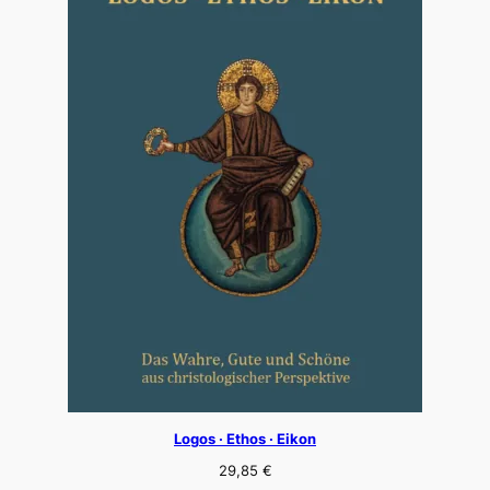
Logos · Ethos · Eikon
29,85
€