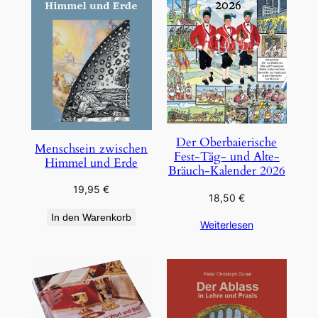
Der Oberbaierische
Menschsein zwischen
Fest-Täg- und Alte-
Himmel und Erde
Bräuch-Kalender 2026
19,95
€
18,50
€
In den Warenkorb
Weiterlesen