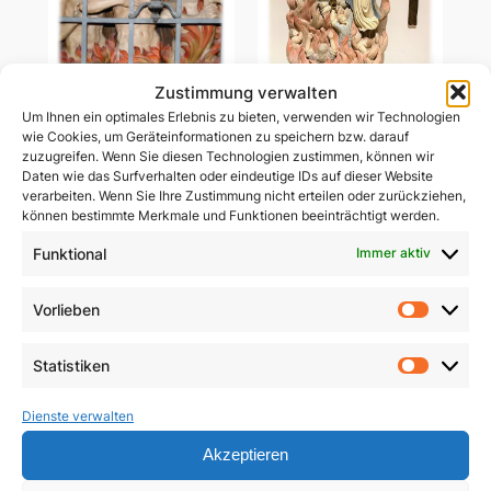
Zustimmung verwalten
Um Ihnen ein optimales Erlebnis zu bieten, verwenden wir Technologien
Ablass-Gebetsbildchen
wie Cookies, um Geräteinformationen zu speichern bzw. darauf
Ablass-Gebetsbildchen
(Motiv C: Dießen)
zuzugreifen. Wenn Sie diesen Technologien zustimmen, können wir
(Motiv D: Maria
Daten wie das Surfverhalten oder eindeutige IDs auf dieser Website
Vesperbild)
5,00
€
verarbeiten. Wenn Sie Ihre Zustimmung nicht erteilen oder zurückziehen,
können bestimmte Merkmale und Funktionen beeinträchtigt werden.
5,00
€
In den Warenkorb
Funktional
Immer aktiv
In den Warenkorb
Vorlieben
Vorlie
Statistiken
Statist
Dienste verwalten
Akzeptieren