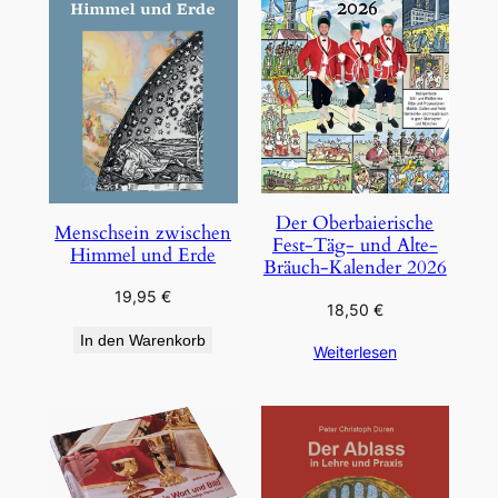
Der Oberbaierische
Menschsein zwischen
Fest-Täg- und Alte-
Himmel und Erde
Bräuch-Kalender 2026
19,95
€
18,50
€
In den Warenkorb
Weiterlesen