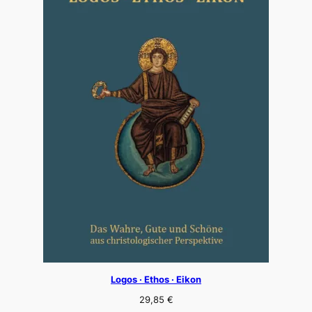
Logos · Ethos · Eikon
29,85
€