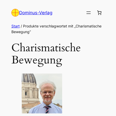
Zum
Inhalt
Dominus-Verlag
springen
Start
/ Produkte verschlagwortet mit „Charismatische
Bewegung“
Charismatische
Bewegung