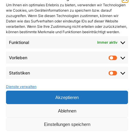
Um Ihnen ein optimales Erlebnis zu bieten, verwenden wir Technologien
wie Cookies, um Geräteinformationen zu speichern bzw. darauf
zuzugreifen. Wenn Sie diesen Technologien zustimmen, können wir
Daten wie das Surfverhalten oder eindeutige IDs auf dieser Website
verarbeiten. Wenn Sie Ihre Zustimmung nicht erteilen oder zurückziehen,
können bestimmte Merkmale und Funktionen beeinträchtigt werden.
Funktional
Immer aktiv
Vorlieben
Vorlie
Pracht und Demut
Communio
Statistiken
Statist
5,90
€
19,95
€
Dienste verwalten
In den Warenkorb
In den Warenkorb
Akzeptieren
Ablehnen
Einstellungen speichern