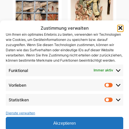
Zustimmung verwalten
Um Ihnen ein optimales Erlebnis zu bieten, verwenden wir Technologien
wie Cookies, um Geräteinformationen zu speichern bzw. darauf
Ablass-Gebetsbildchen
zuzugreifen. Wenn Sie diesen Technologien zustimmen, können wir
Ablass-Gebetsbildchen
(Motiv C: Dießen)
Daten wie das Surfverhalten oder eindeutige IDs auf dieser Website
(Motiv D: Maria
verarbeiten. Wenn Sie Ihre Zustimmung nicht erteilen oder zurückziehen,
Vesperbild)
5,00
€
können bestimmte Merkmale und Funktionen beeinträchtigt werden.
5,00
€
Funktional
Immer aktiv
In den Warenkorb
In den Warenkorb
Vorlieben
Vorlie
Statistiken
Statist
Dienste verwalten
Akzeptieren