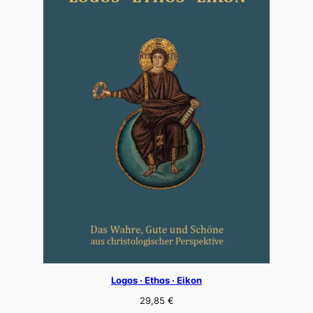
Logos · Ethos · Eikon
29,85
€