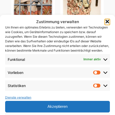
Zustimmung verwalten
Um Ihnen ein optimales Erlebnis zu bieten, verwenden wir Technologien
Ablass-Gebetsbildchen
wie Cookies, um Geräteinformationen zu speichern bzw. darauf
Ablass-Gebetsbildchen
(Motiv C: Dießen)
zuzugreifen. Wenn Sie diesen Technologien zustimmen, können wir
(Motiv D: Maria
Daten wie das Surfverhalten oder eindeutige IDs auf dieser Website
Vesperbild)
5,00
€
verarbeiten. Wenn Sie Ihre Zustimmung nicht erteilen oder zurückziehen,
können bestimmte Merkmale und Funktionen beeinträchtigt werden.
5,00
€
In den Warenkorb
Funktional
Immer aktiv
In den Warenkorb
Vorlieben
Vorlie
Statistiken
Statist
Dienste verwalten
Akzeptieren