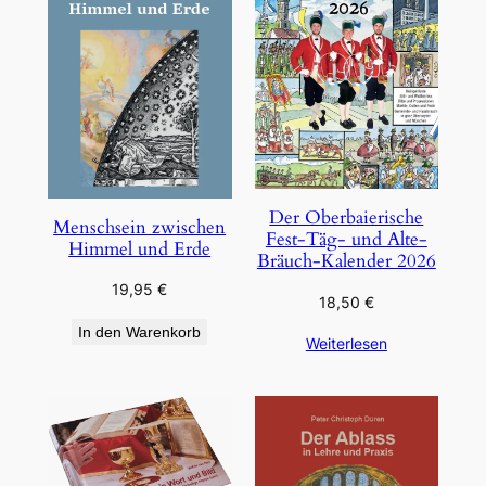
Der Oberbaierische
Menschsein zwischen
Fest-Täg- und Alte-
Himmel und Erde
Bräuch-Kalender 2026
19,95
€
18,50
€
In den Warenkorb
Weiterlesen