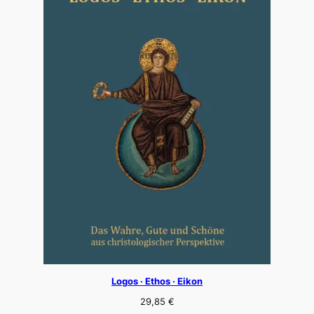
Logos · Ethos · Eikon
29,85
€