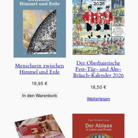
Der Oberbaierische
Menschsein zwischen
Fest-Täg- und Alte-
Himmel und Erde
Bräuch-Kalender 2026
19,95
€
18,50
€
In den Warenkorb
Weiterlesen