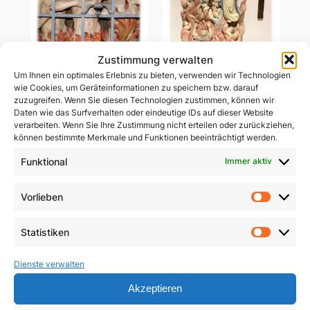
Zustimmung verwalten
Um Ihnen ein optimales Erlebnis zu bieten, verwenden wir Technologien
Ablass-Gebetsbildchen
wie Cookies, um Geräteinformationen zu speichern bzw. darauf
Ablass-Gebetsbildchen
(Motiv C: Dießen)
zuzugreifen. Wenn Sie diesen Technologien zustimmen, können wir
(Motiv D: Maria
Daten wie das Surfverhalten oder eindeutige IDs auf dieser Website
Vesperbild)
verarbeiten. Wenn Sie Ihre Zustimmung nicht erteilen oder zurückziehen,
5,00
€
können bestimmte Merkmale und Funktionen beeinträchtigt werden.
5,00
€
In den Warenkorb
Funktional
Immer aktiv
In den Warenkorb
Vorlieben
Vorlie
Statistiken
Statist
Dienste verwalten
Akzeptieren