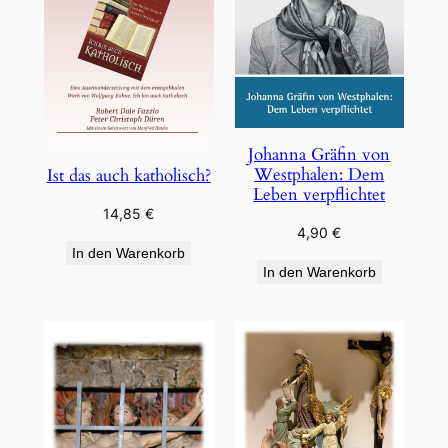
Johanna Gräfin von
Westphalen: Dem
Ist das auch katholisch?
Leben verpflichtet
14,85
€
4,90
€
In den Warenkorb
In den Warenkorb