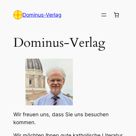
Zum
Inhalt
Dominus-Verlag
springen
Dominus-Verlag
Wir freuen uns, dass Sie uns besuchen
kommen.
Wir möchten Ihnen gute katholische Literatur