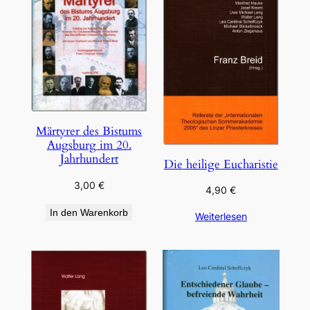
Märtyrer des Bistums
Augsburg im 20.
Jahrhundert
Die heilige Eucharistie
3,00
€
4,90
€
In den Warenkorb
Weiterlesen