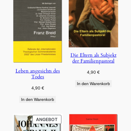
Die Eltern als Subjekt
der Familienpastoral
Leben angesichts des
4,90
€
Todes
In den Warenkorb
4,90
€
In den Warenkorb
PRODUKT
ANGEBOT
IM