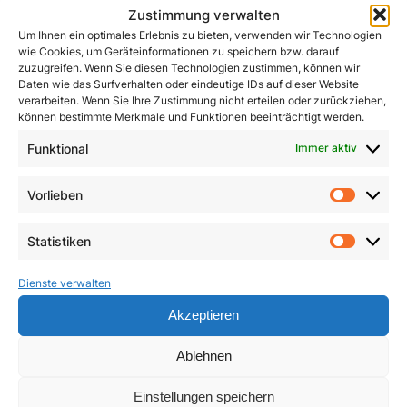
Zustimmung verwalten
Um Ihnen ein optimales Erlebnis zu bieten, verwenden wir Technologien
wie Cookies, um Geräteinformationen zu speichern bzw. darauf
zuzugreifen. Wenn Sie diesen Technologien zustimmen, können wir
Daten wie das Surfverhalten oder eindeutige IDs auf dieser Website
verarbeiten. Wenn Sie Ihre Zustimmung nicht erteilen oder zurückziehen,
können bestimmte Merkmale und Funktionen beeinträchtigt werden.
Funktional
Immer aktiv
John Henry Newman
Kleines ABC des
Zweiten Vatikanischen
1,50
€
Vorlieben
Vorlie
Konzils
In den Warenkorb
Statistiken
4,90
€
Statist
In den Warenkorb
Dienste verwalten
Akzeptieren
Ablehnen
Einstellungen speichern