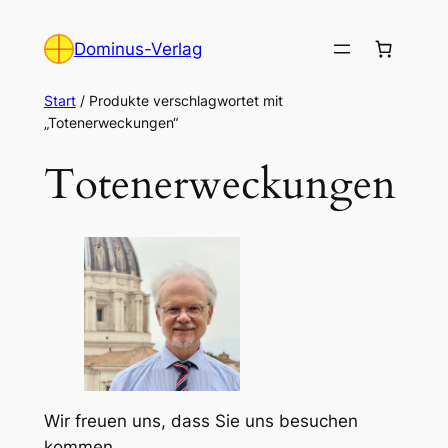
Zum
Inhalt
Dominus-Verlag
springen
Start
/ Produkte verschlagwortet mit
„Totenerweckungen“
Totenerweckungen
Wir freuen uns, dass Sie uns besuchen
kommen.