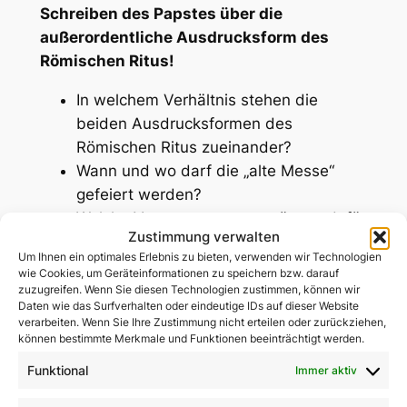
Schreiben des Papstes über die
außerordentliche Ausdrucksform des
Römischen Ritus!
In welchem Verhältnis stehen die
beiden Ausdrucksformen des
Römischen Ritus zueinander?
Wann und wo darf die „alte Messe“
gefeiert werden?
Welche Voraussetzungen müssen dafür
Zustimmung verwalten
gegeben sein?
Um Ihnen ein optimales Erlebnis zu bieten, verwenden wir Technologien
Welche Zuständigkeiten haben die
wie Cookies, um Geräteinformationen zu speichern bzw. darauf
Bischöfe und die Pfarrer vor Ort?
zuzugreifen. Wenn Sie diesen Technologien zustimmen, können wir
Daten wie das Surfverhalten oder eindeutige IDs auf dieser Website
Sind Handkommunion,
verarbeiten. Wenn Sie Ihre Zustimmung nicht erteilen oder zurückziehen,
Kommunionhelfer und Ministrantinnen
können bestimmte Merkmale und Funktionen beeinträchtigt werden.
dabei erlaubt?
Funktional
Immer aktiv
Können auch die Sakramente der
Taufe, der Firmung, der Buße, der