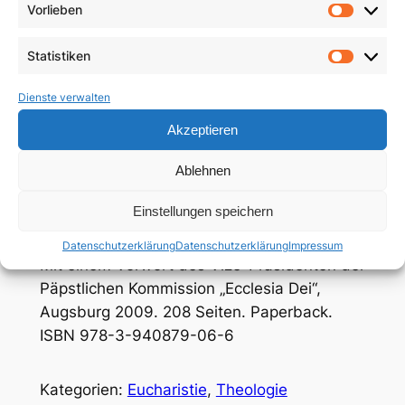
Vorlieben
Vorlie
Krankensalbung und der Ehe in der
traditionellen Form gespendet werden?
Statistiken
Statist
Diese und sämtliche für Studium und Praxis
Dienste verwalten
relevanten Fragen klärt:
Akzeptieren
Wolfgang F. Rothe,
Liturgische Versöhnung
Ablehnen
Ein kirchenrechtlicher Kommentar zum Motu
Einstellungen speichern
proprio „Summorum Pontificum“ für Studium
und Praxis.
Datenschutzerklärung
Datenschutzerklärung
Impressum
Mit einem Vorwort des Vize-Präsidenten der
Päpstlichen Kommission „Ecclesia Dei“,
Augsburg 2009. 208 Seiten. Paperback.
ISBN 978-3-940879-06-6
Kategorien:
Eucharistie
, 
Theologie