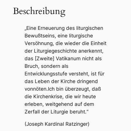
i
Beschreibung
s
c
„Eine Erneuerung des liturgischen
h
Bewußtseins, eine liturgische
e
Versöhnung, die wieder die Einheit
V
der Liturgiegeschichte anerkennt,
e
das [Zweite] Vatikanum nicht als
r
Bruch, sondern als
s
Entwicklungsstufe versteht, ist für
ö
das Leben der Kirche dringend
h
vonnöten.Ich bin überzeugt, daß
n
die Kirchenkrise, die wir heute
u
erleben, weitgehend auf dem
n
Zerfall der Liturgie beruht.“
g
M
(Joseph Kardinal Ratzinger)
e