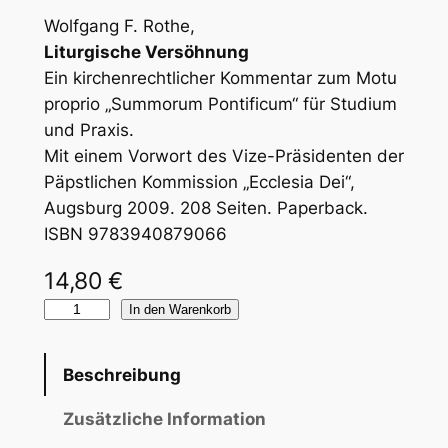
Wolfgang F. Rothe,
Liturgische Versöhnung
Ein kirchenrechtlicher Kommentar zum Motu
proprio „Summorum Pontificum“ für Studium
und Praxis.
Mit einem Vorwort des Vize-Präsidenten der
Päpstlichen Kommission „Ecclesia Dei“,
Augsburg 2009. 208 Seiten. Paperback.
ISBN 9783940879066
14,80
€
L
In den Warenkorb
i
t
Beschreibung
u
r
Zusätzliche Information
g