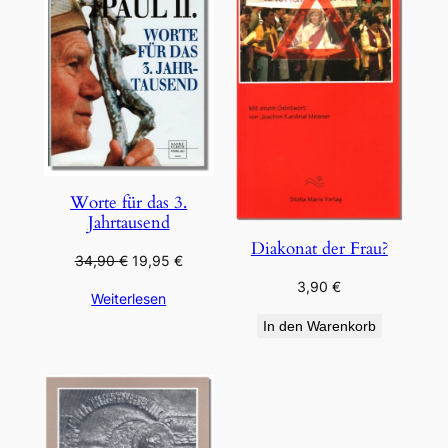
ANGEBOT
Worte für das 3.
Jahrtausend
Diakonat der Frau?
Ursprünglicher
Aktueller
34,90
€
19,95
€
Preis
Preis
3,90
€
Weiterlesen
war:
ist:
34,90 €
19,95 €.
In den Warenkorb