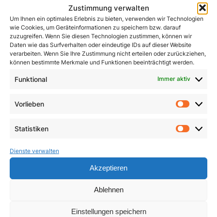
Zustimmung verwalten
Um Ihnen ein optimales Erlebnis zu bieten, verwenden wir Technologien
wie Cookies, um Geräteinformationen zu speichern bzw. darauf
zuzugreifen. Wenn Sie diesen Technologien zustimmen, können wir
Daten wie das Surfverhalten oder eindeutige IDs auf dieser Website
verarbeiten. Wenn Sie Ihre Zustimmung nicht erteilen oder zurückziehen,
können bestimmte Merkmale und Funktionen beeinträchtigt werden.
Funktional
Immer aktiv
John Henry Newman
Kleines ABC des
Zweiten Vatikanischen
1,50
€
Vorlieben
Vorlie
Konzils
In den Warenkorb
Statistiken
4,90
€
Statist
In den Warenkorb
Dienste verwalten
Akzeptieren
Ablehnen
Einstellungen speichern