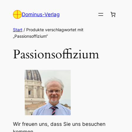
Zum
Inhalt
Dominus-Verlag
springen
Start
/ Produkte verschlagwortet mit
„Passionsoffizium“
Passionsoffizium
Wir freuen uns, dass Sie uns besuchen
kommen.