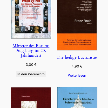
Märtyrer des Bistums
Augsburg im 20.
Jahrhundert
Die heilige Eucharistie
3,00
€
4,90
€
In den Warenkorb
Weiterlesen