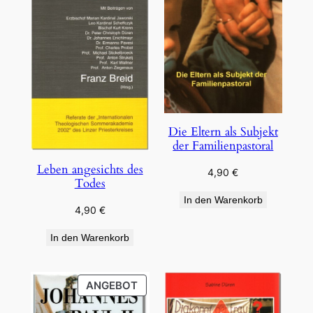
Die Eltern als Subjekt
der Familienpastoral
Leben angesichts des
4,90
€
Todes
In den Warenkorb
4,90
€
In den Warenkorb
PRODUKT
ANGEBOT
IM