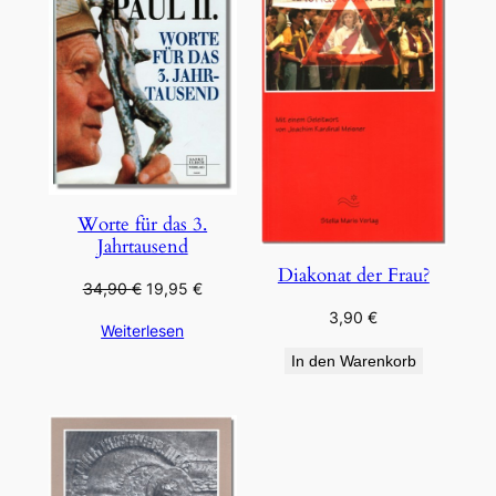
ANGEBOT
Worte für das 3.
Jahrtausend
Diakonat der Frau?
Ursprünglicher
Aktueller
34,90
€
19,95
€
Preis
Preis
3,90
€
Weiterlesen
war:
ist:
34,90 €
19,95 €.
In den Warenkorb