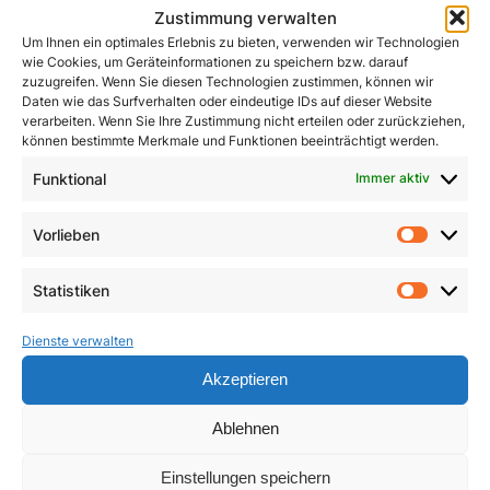
Zustimmung verwalten
Um Ihnen ein optimales Erlebnis zu bieten, verwenden wir Technologien
wie Cookies, um Geräteinformationen zu speichern bzw. darauf
zuzugreifen. Wenn Sie diesen Technologien zustimmen, können wir
Daten wie das Surfverhalten oder eindeutige IDs auf dieser Website
verarbeiten. Wenn Sie Ihre Zustimmung nicht erteilen oder zurückziehen,
können bestimmte Merkmale und Funktionen beeinträchtigt werden.
Funktional
Immer aktiv
John Henry Newman
Kleines ABC des
Zweiten Vatikanischen
1,50
€
Vorlieben
Vorlie
Konzils
In den Warenkorb
Statistiken
4,90
€
Statist
In den Warenkorb
Dienste verwalten
Akzeptieren
Ablehnen
Einstellungen speichern