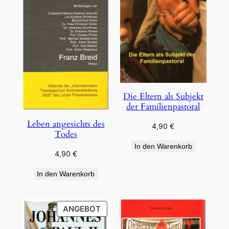
Die Eltern als Subjekt
der Familienpastoral
Leben angesichts des
4,90
€
Todes
In den Warenkorb
4,90
€
In den Warenkorb
PRODUKT
ANGEBOT
IM