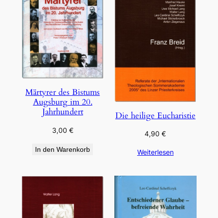
Märtyrer des Bistums
Augsburg im 20.
Jahrhundert
Die heilige Eucharistie
3,00
€
4,90
€
In den Warenkorb
Weiterlesen