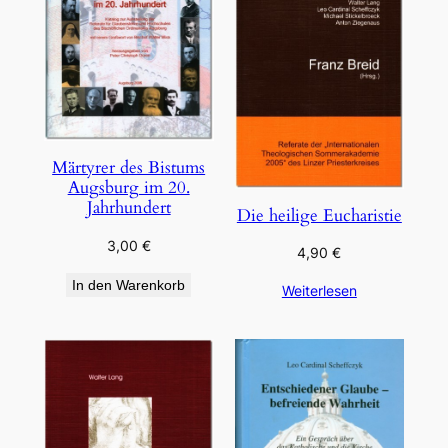
Märtyrer des Bistums
Augsburg im 20.
Jahrhundert
Die heilige Eucharistie
3,00
€
4,90
€
In den Warenkorb
Weiterlesen