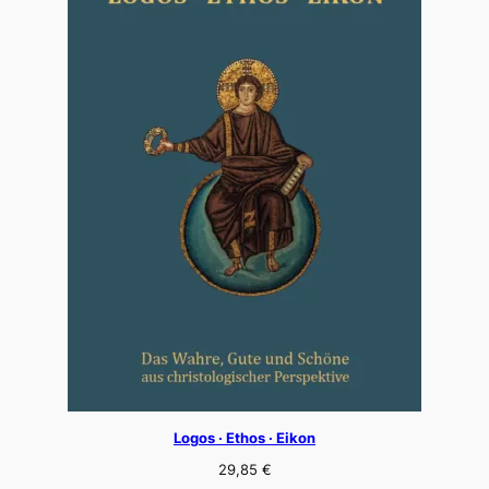
Logos · Ethos · Eikon
29,85
€