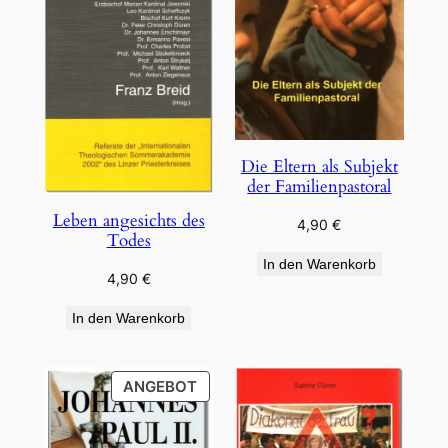
Die Eltern als Subjekt
der Familienpastoral
Leben angesichts des
4,90
€
Todes
In den Warenkorb
4,90
€
In den Warenkorb
PRODUKT
ANGEBOT
IM
ANGEBOT