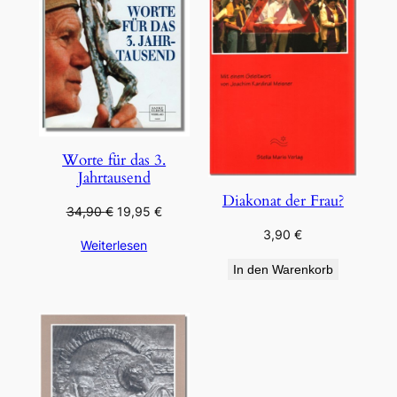
Worte für das 3.
Jahrtausend
Diakonat der Frau?
Ursprünglicher
Aktueller
34,90
€
19,95
€
Preis
Preis
3,90
€
Weiterlesen
war:
ist:
34,90 €
19,95 €.
In den Warenkorb