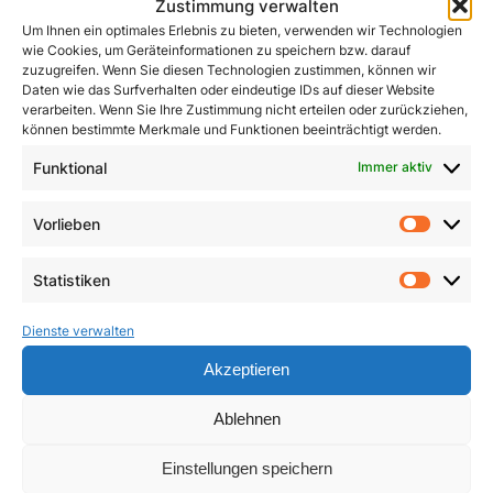
Zustimmung verwalten
Um Ihnen ein optimales Erlebnis zu bieten, verwenden wir Technologien
wie Cookies, um Geräteinformationen zu speichern bzw. darauf
zuzugreifen. Wenn Sie diesen Technologien zustimmen, können wir
Daten wie das Surfverhalten oder eindeutige IDs auf dieser Website
verarbeiten. Wenn Sie Ihre Zustimmung nicht erteilen oder zurückziehen,
können bestimmte Merkmale und Funktionen beeinträchtigt werden.
John Henry Newman
Funktional
Immer aktiv
Kleines ABC des
Zweiten Vatikanischen
1,50
€
Vorlieben
Konzils
Vorlie
In den Warenkorb
4,90
€
Statistiken
Statist
In den Warenkorb
Dienste verwalten
Akzeptieren
Ablehnen
Einstellungen speichern