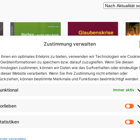
ität
rt
Zustimmung verwalten
Ihnen ein optimales Erlebnis zu bieten, verwenden wir Technologien wie Cookie
Geräteinformationen zu speichern bzw. darauf zuzugreifen. Wenn Sie diesen
hnologien zustimmen, können wir Daten wie das Surfverhalten oder eindeutige 
 dieser Website verarbeiten. Wenn Sie Ihre Zustimmung nicht erteilen oder
ückziehen, können bestimmte Merkmale und Funktionen beeinträchtigt werden.
unktional
Immer aktiv
Sterben – an der oder
orlieben
V
durch die Hand des
Vo
Menschen?
Glaubenskrise und
ls
tatistiken
Seelsorge
St
9,80
€
In 
9,90
€
nste verwalten
In den Warenkorb