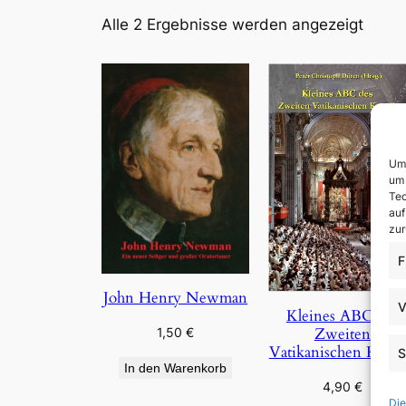
Nach
Alle 2 Ergebnisse werden angezeigt
Aktual
sortie
Um 
um 
Tec
auf
zur
F
John Henry Newman
V
Kleines ABC des
Zweiten
1,50
€
Vatikanischen Konzi
S
In den Warenkorb
4,90
€
Die