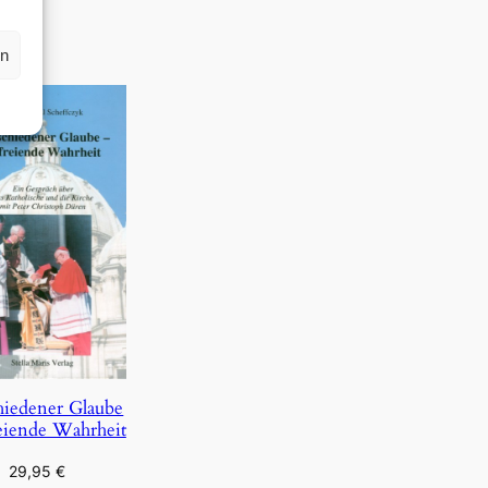
rn
hiedener Glaube
eiende Wahrheit
29,95
€