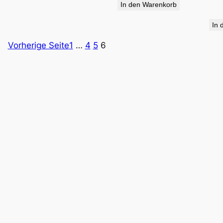
In den Warenkorb
34,90 €
19,95 €.
In 
Vorherige Seite
1
…
4
5
6