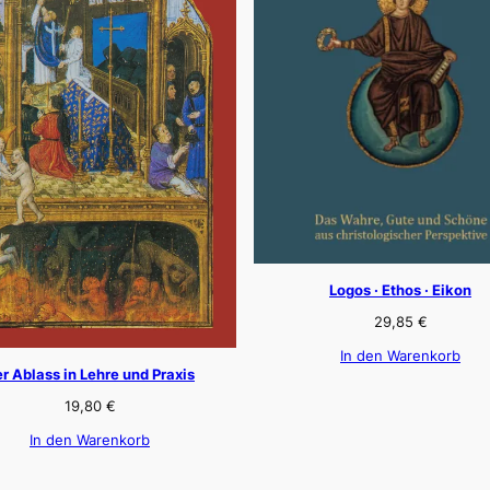
Logos · Ethos · Eikon
29,85
€
In den Warenkorb
r Ablass in Lehre und Praxis
19,80
€
In den Warenkorb