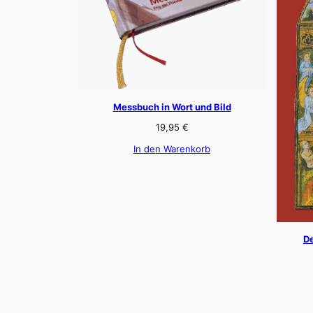
Messbuch in Wort und Bild
19,95
€
In den Warenkorb
De