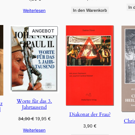
In 
Weiterlesen
In den Warenkorb
PRODUKT
ANGEBOT
IM
ANGEBOT
Worte für das 3.
kt
Jahrtausend
l
Diakonat der Frau?
Ursprünglicher
Aktueller
34,90
€
19,95
€
Chris
Preis
Preis
3,90
€
Weiterlesen
war:
ist: