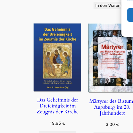
In den Warenkorb
Das Geheimnis der
Märtyrer des Bistum
Dreieinigkeit im
Augsburg im 20.
Zeugnis der Kirche
Jahrhundert
19,95
€
3,00
€