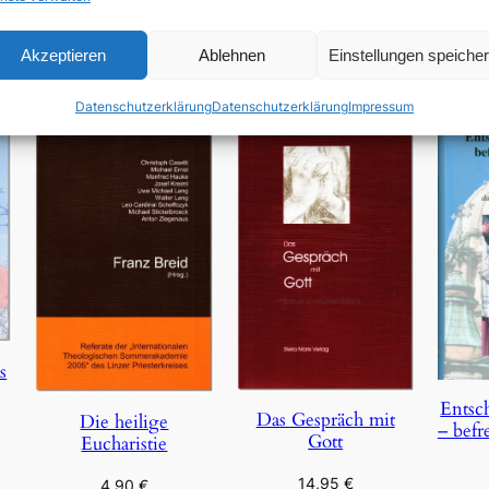
In den Warenkorb
Akzeptieren
Ablehnen
Einstellungen speiche
Datenschutzerklärung
Datenschutzerklärung
Impressum
s
Entsc
Das Gespräch mit
Die heilige
– befr
Gott
Eucharistie
14,95
€
4,90
€