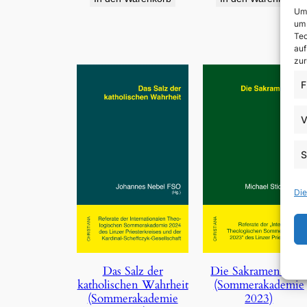
Um 
um 
Tec
auf
zur
F
V
S
Die
Die Sakramentalie
Das Salz der
(Sommerakademie
katholischen Wahrheit
2023)
(Sommerakademie