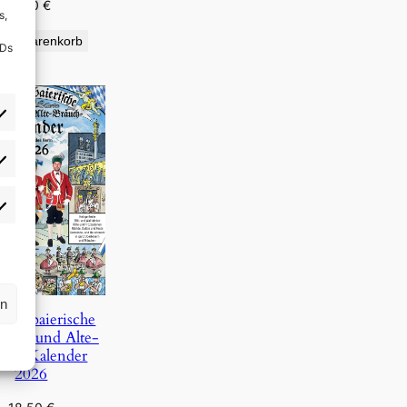
9,90
€
s,
den Warenkorb
IDs
rlieben
atistiken
rn
Oberbaierische
Täg- und Alte-
uch-Kalender
2026