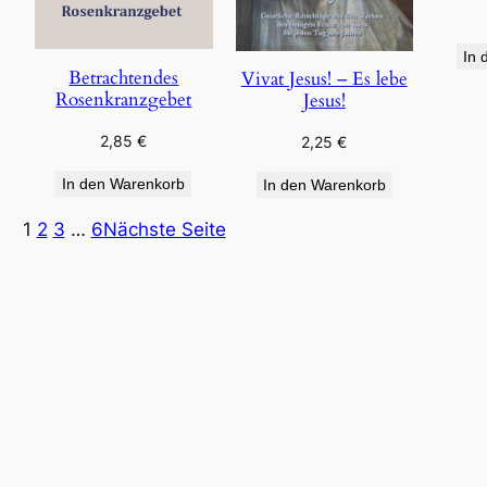
In 
Betrachtendes
Vivat Jesus! – Es lebe
Rosenkranzgebet
Jesus!
2,85
€
2,25
€
In den Warenkorb
In den Warenkorb
1
2
3
…
6
Nächste Seite