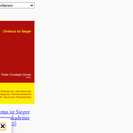
stus ist Sieger
mmerakademie
2025)