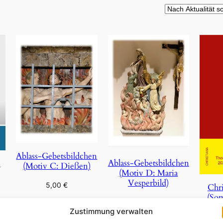
Ablass-Gebetsbildchen
Ablass-Gebetsbildchen
n
(Motiv C: Dießen)
(Motiv D: Maria
Vesperbild)
5,00
€
Chri
(So
5,00
€
In den Warenkorb
Zustimmung verwalten
In den Warenkorb