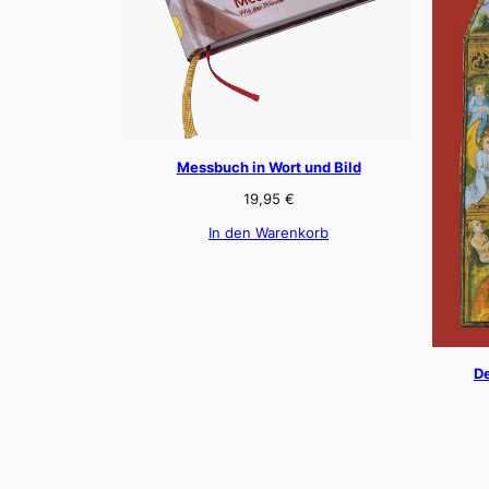
Messbuch in Wort und Bild
19,95
€
In den Warenkorb
De