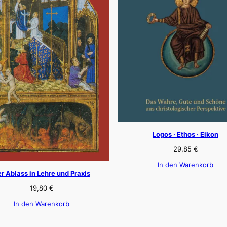
Logos · Ethos · Eikon
29,85
€
In den Warenkorb
r Ablass in Lehre und Praxis
19,80
€
In den Warenkorb