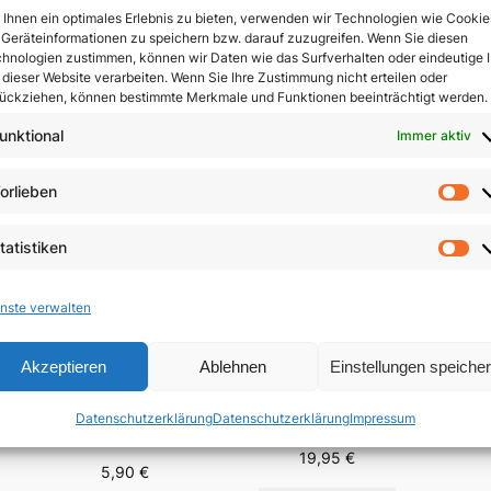
Ihnen ein optimales Erlebnis zu bieten, verwenden wir Technologien wie Cookie
Geräteinformationen zu speichern bzw. darauf zuzugreifen. Wenn Sie diesen
In 
hnologien zustimmen, können wir Daten wie das Surfverhalten oder eindeutige 
 dieser Website verarbeiten. Wenn Sie Ihre Zustimmung nicht erteilen oder
ückziehen, können bestimmte Merkmale und Funktionen beeinträchtigt werden.
unktional
Immer aktiv
orlieben
Vo
tatistiken
St
nste verwalten
Akzeptieren
Ablehnen
Einstellungen speiche
Der 
Menschsein zwischen
Fest-
Das Evangelium
Himmel und Erde
Datenschutzerklärung
Datenschutzerklärung
Impressum
Brä
anders verkünden
n
19,95
€
5,90
€