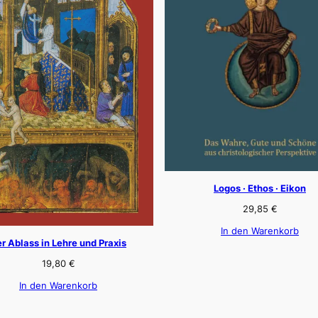
Logos · Ethos · Eikon
29,85
€
In den Warenkorb
r Ablass in Lehre und Praxis
19,80
€
In den Warenkorb