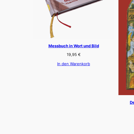
Messbuch in Wort und Bild
19,95
€
In den Warenkorb
De