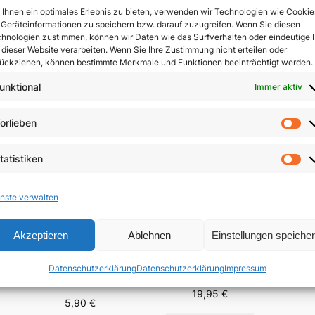
Ihnen ein optimales Erlebnis zu bieten, verwenden wir Technologien wie Cookie
Geräteinformationen zu speichern bzw. darauf zuzugreifen. Wenn Sie diesen
In 
hnologien zustimmen, können wir Daten wie das Surfverhalten oder eindeutige 
 dieser Website verarbeiten. Wenn Sie Ihre Zustimmung nicht erteilen oder
ückziehen, können bestimmte Merkmale und Funktionen beeinträchtigt werden.
unktional
Immer aktiv
orlieben
Vo
tatistiken
St
nste verwalten
Akzeptieren
Ablehnen
Einstellungen speiche
Der 
Menschsein zwischen
Fest-
Das Evangelium
Himmel und Erde
Datenschutzerklärung
Datenschutzerklärung
Impressum
Brä
anders verkünden
n
19,95
€
5,90
€