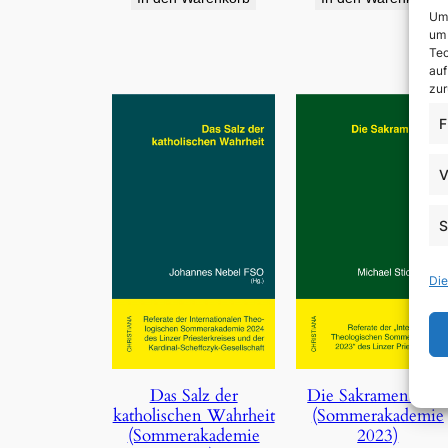
Um 
um 
Tec
auf
zur
F
V
S
Die
Die Sakramentalie
Das Salz der
(Sommerakademie
katholischen Wahrheit
2023)
(Sommerakademie