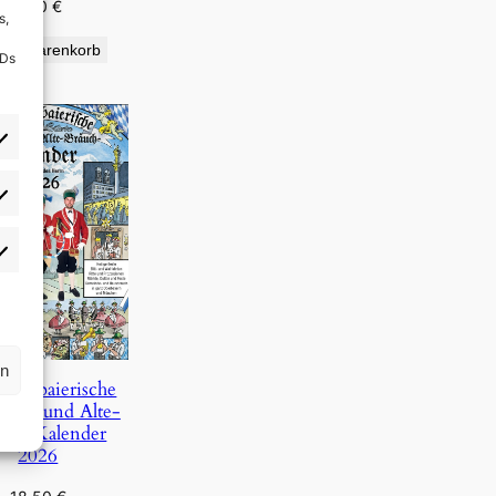
9,90
€
s,
den Warenkorb
IDs
rlieben
atistiken
rn
Oberbaierische
Täg- und Alte-
uch-Kalender
2026