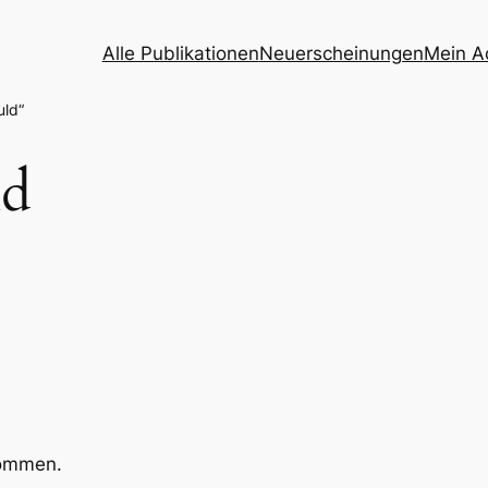
Alle Publikationen
Neuerscheinungen
Mein A
uld“
ld
kommen.