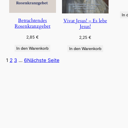
In 
Betrachtendes
Vivat Jesus! – Es lebe
Rosenkranzgebet
Jesus!
2,85
€
2,25
€
In den Warenkorb
In den Warenkorb
1
2
3
…
6
Nächste Seite