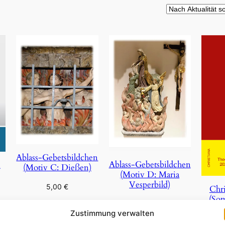
Ablass-Gebetsbildchen
Ablass-Gebetsbildchen
n
(Motiv C: Dießen)
(Motiv D: Maria
Vesperbild)
5,00
€
Chri
(So
5,00
€
In den Warenkorb
Zustimmung verwalten
In den Warenkorb