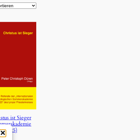
stus ist Sieger
mmerakademie
2025)