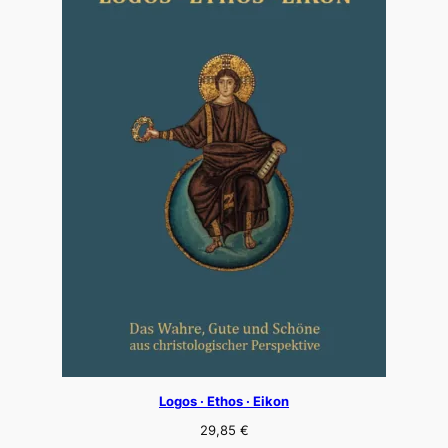
Logos · Ethos · Eikon
29,85
€