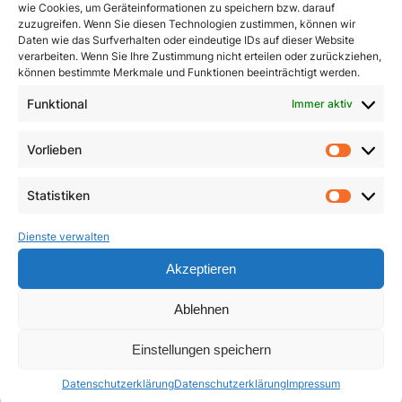
wie Cookies, um Geräteinformationen zu speichern bzw. darauf
zuzugreifen. Wenn Sie diesen Technologien zustimmen, können wir
Daten wie das Surfverhalten oder eindeutige IDs auf dieser Website
verarbeiten. Wenn Sie Ihre Zustimmung nicht erteilen oder zurückziehen,
können bestimmte Merkmale und Funktionen beeinträchtigt werden.
Funktional
Immer aktiv
Dimensionen innerer
Ein Leben für das
Heilung
Leben
Vorlieben
Vorlie
3,90
€
23,50
€
Statistiken
Statist
In den Warenkorb
In den Warenkorb
Dienste verwalten
Akzeptieren
Ablehnen
Einstellungen speichern
Datenschutzerklärung
Datenschutzerklärung
Impressum