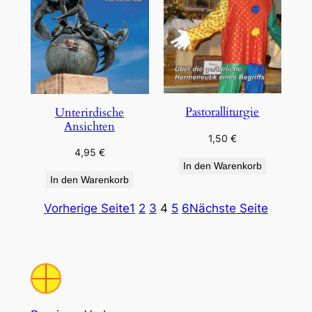
Pastoralliturgie
Unterirdische
Ansichten
1,50
€
4,95
€
In den Warenkorb
In den Warenkorb
Vorherige Seite
1
2
3
4
5
6
Nächste Seite