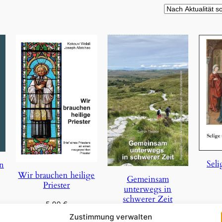
Seli
on
Wir brauchen heilige
Gemeinsam
Priester
unterwegs in
schwerer Zeit
5,90
€
In 
Zustimmung verwalten
29,85
€