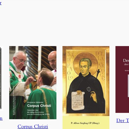
r
en
Der T
Corpus Christi