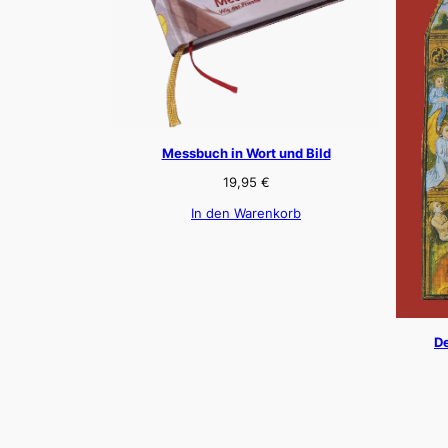
Messbuch in Wort und Bild
19,95
€
In den Warenkorb
De