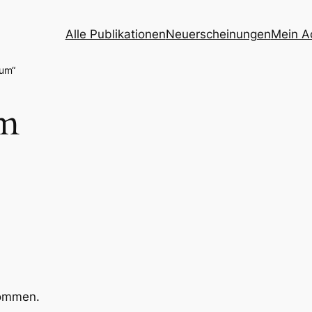
Alle Publikationen
Neuerscheinungen
Mein A
num“
um
kommen.