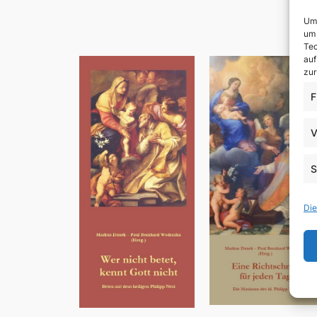
Um 
um 
Tec
auf
zur
F
V
S
Die