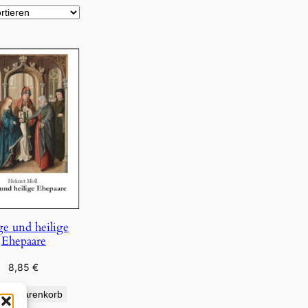
ge und heilige
Ehepaare
8,85
€
den Warenkorb