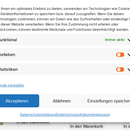
In den Warenkorb
Ihnen ein optimales Erlebnis zu bieten, verwenden wir Technologien wie Cookie
In den Warenkorb
Geräteinformationen zu speichern bzw. darauf zuzugreifen. Wenn Sie diesen
hnologien zustimmen, können wir Daten wie das Surfverhalten oder eindeutige 
 dieser Website verarbeiten. Wenn Sie Ihre Zustimmung nicht erteilen oder
ückziehen, können bestimmte Merkmale und Funktionen beeinträchtigt werden.
unktional
Immer aktiv
orlieben
Vo
tatistiken
St
nste verwalten
Die Neuerfindung
Jesu
Zeugen des Nordens
Akzeptieren
Ablehnen
Einstellungen speiche
des Menschen
5,85
€
Datenschutzerklärung
Datenschutzerklärung
Impressum
19,95
€
In den Warenkorb
In den Warenkorb
In 