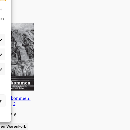
s,
IDs
rlieben
atistiken
s, wir kommen.
rn
Bd. 2
4,95
€
den Warenkorb