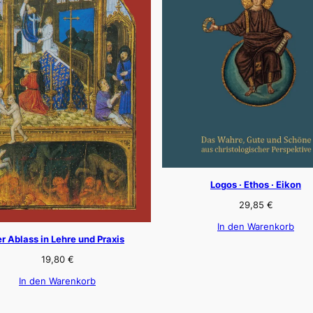
Logos · Ethos · Eikon
29,85
€
In den Warenkorb
r Ablass in Lehre und Praxis
19,80
€
In den Warenkorb