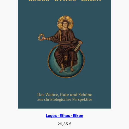
Logos · Ethos · Eikon
29,85
€