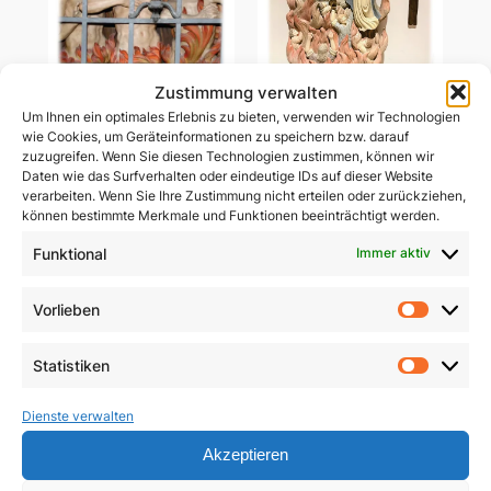
Zustimmung verwalten
Um Ihnen ein optimales Erlebnis zu bieten, verwenden wir Technologien
Ablass-Gebetsbildchen
wie Cookies, um Geräteinformationen zu speichern bzw. darauf
Ablass-Gebetsbildchen
(Motiv C: Dießen)
zuzugreifen. Wenn Sie diesen Technologien zustimmen, können wir
(Motiv D: Maria
Daten wie das Surfverhalten oder eindeutige IDs auf dieser Website
Vesperbild)
5,00
€
verarbeiten. Wenn Sie Ihre Zustimmung nicht erteilen oder zurückziehen,
können bestimmte Merkmale und Funktionen beeinträchtigt werden.
5,00
€
In den Warenkorb
Funktional
Immer aktiv
In den Warenkorb
Vorlieben
Vorlie
Statistiken
Statist
Dienste verwalten
Akzeptieren