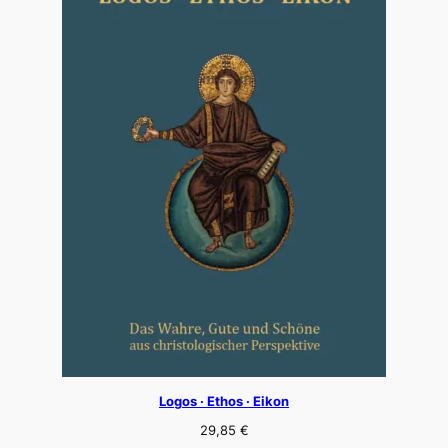
Logos · Ethos · Eikon
29,85
€