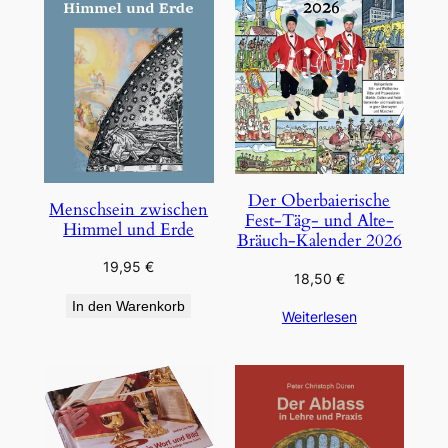
Der Oberbaierische
Menschsein zwischen
Fest-Täg- und Alte-
Himmel und Erde
Bräuch-Kalender 2026
19,95
€
18,50
€
In den Warenkorb
Weiterlesen