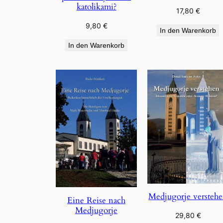
katolikami?
17,80
€
9,80
€
In den Warenkorb
In den Warenkorb
Medjugorje versteh
Eine Reise nach
Medjugorje
29,80
€