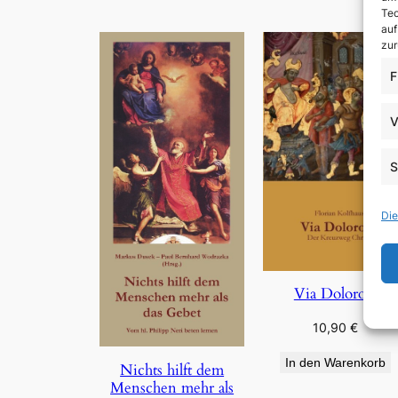
Tec
auf
zur
F
V
S
Die
Via Dolorosa
10,90
€
In den Warenkorb
Nichts hilft dem
Menschen mehr als