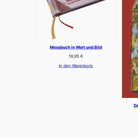
Messbuch in Wort und Bild
19,95
€
In den Warenkorb
De