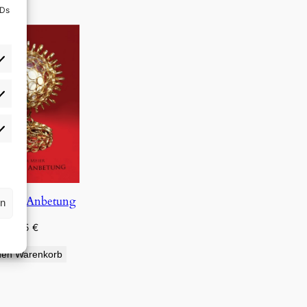
IDs
rlieben
atistiken
e und Anbetung
rn
0,75
€
den Warenkorb