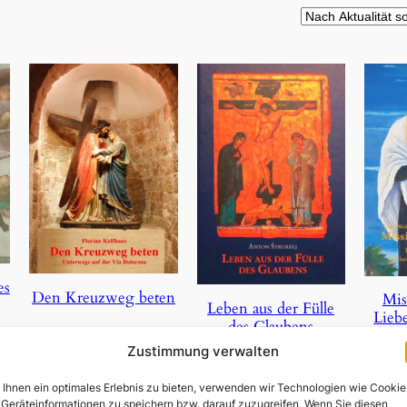
es
Den Kreuzweg beten
Mis
Leben aus der Fülle
Lieb
des Glaubens
1,50
€
Zustimmung verwalten
19,95
€
In den Warenkorb
Ihnen ein optimales Erlebnis zu bieten, verwenden wir Technologien wie Cookie
In 
Weiterlesen
Geräteinformationen zu speichern bzw. darauf zuzugreifen. Wenn Sie diesen