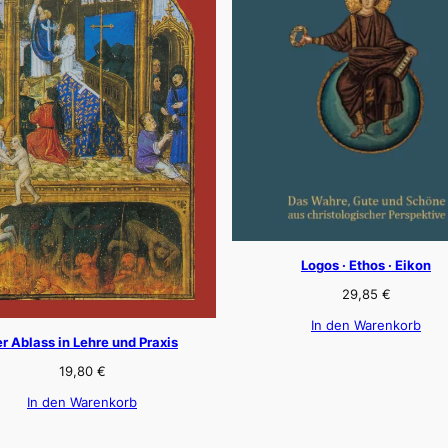
Logos · Ethos · Eikon
29,85
€
In den Warenkorb
r Ablass in Lehre und Praxis
19,80
€
In den Warenkorb