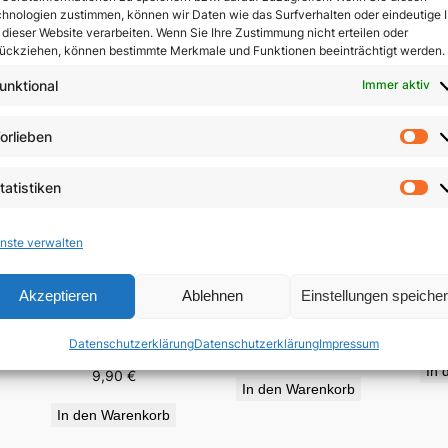
hnologien zustimmen, können wir Daten wie das Surfverhalten oder eindeutige 
 dieser Website verarbeiten. Wenn Sie Ihre Zustimmung nicht erteilen oder
ückziehen, können bestimmte Merkmale und Funktionen beeinträchtigt werden.
unktional
Immer aktiv
orlieben
Vo
tatistiken
St
nste verwalten
Treu
Akzeptieren
Ablehnen
Einstellungen speiche
Endlich zuhause
Der Rosenkranz –
Theologie auf Knien
Datenschutzerklärung
Datenschutzerklärung
Impressum
14,80
€
In 
9,90
€
In den Warenkorb
In den Warenkorb