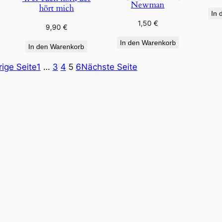
Newman
hört mich
In 
1,50
€
9,90
€
In den Warenkorb
In den Warenkorb
rige Seite
1
…
3
4
5
6
Nächste Seite