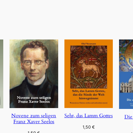
Novene zum seligen
Seht, das Lamm Gottes
Die
Franz Xaver Seelos
1,50
€
1,50
€