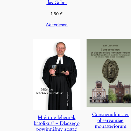
das Gebet
1,50
€
Weiterlesen
Consuetudines et
Miért ne lehetnék
observantiae
katolikus? – Dlaczego
monasteriorum
powinniśmy zostać