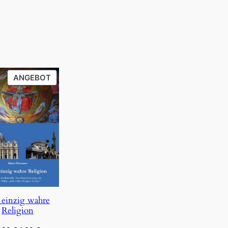
PRODUKT
ANGEBOT
IM
ANGEBOT
 einzig wahre
Religion