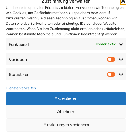
Zustimmung verwalten
Um Ihnen ein optimales Erlebnis zu bieten, verwenden wir Technologien
wie Cookies, um Geräteinformationen zu speichern bzw. darauf
zuzugreifen. Wenn Sie diesen Technologien zustimmen, können wir
Daten wie das Surfverhalten oder eindeutige IDs auf dieser Website
verarbeiten. Wenn Sie Ihre Zustimmung nicht erteilen oder zurückziehen,
können bestimmte Merkmale und Funktionen beeinträchtigt werden.
Funktional
Immer aktiv
Vorlieben
Dimensionen innerer
Vorlie
Ein Leben für das
Heilung
Leben
Statistiken
Statist
3,90
€
23,50
€
Dienste verwalten
In den Warenkorb
In den Warenkorb
Akzeptieren
Ablehnen
Einstellungen speichern