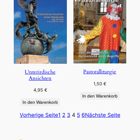
Pastoralliturgie
Unterirdische
Ansichten
1,50
€
4,95
€
In den Warenkorb
In den Warenkorb
Vorherige Seite
1
2
3
4
5
6
Nächste Seite