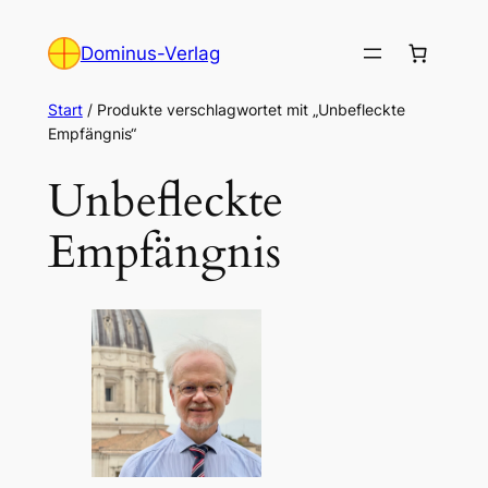
Zum
Inhalt
Dominus-Verlag
springen
Start
/ Produkte verschlagwortet mit „Unbefleckte
Empfängnis“
Unbefleckte
Empfängnis