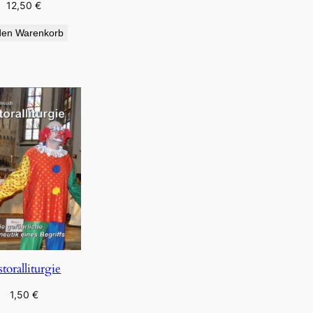
12,50
€
den Warenkorb
storalliturgie
1,50
€