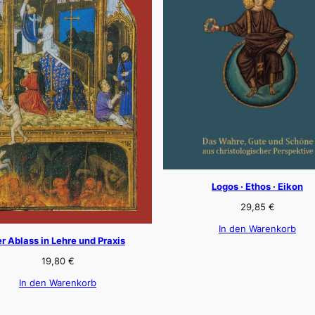
Logos · Ethos · Eikon
29,85
€
In den Warenkorb
r Ablass in Lehre und Praxis
19,80
€
In den Warenkorb