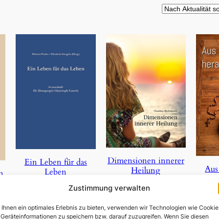
Dimensionen innerer
Ein Leben für das
Aus
Heilung
Leben
n
Zustimmung verwalten
3,90
€
23,50
€
Ihnen ein optimales Erlebnis zu bieten, verwenden wir Technologien wie Cookie
In den Warenkorb
In den Warenkorb
Geräteinformationen zu speichern bzw. darauf zuzugreifen. Wenn Sie diesen
In 