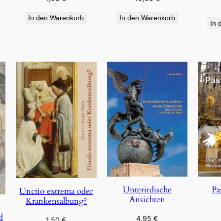
In den Warenkorb
In den Warenkorb
In 
Pa
Unterirdische
Unctio extrema oder
Ansichten
Krankensalbung?
d
4,95
€
1,50
€