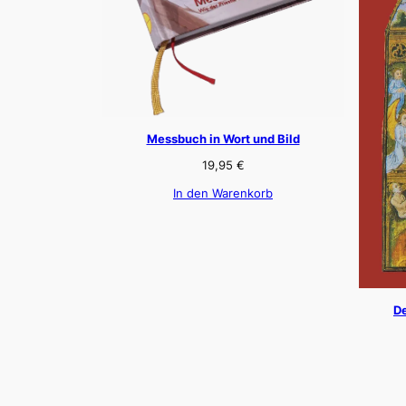
Messbuch in Wort und Bild
19,95
€
In den Warenkorb
De