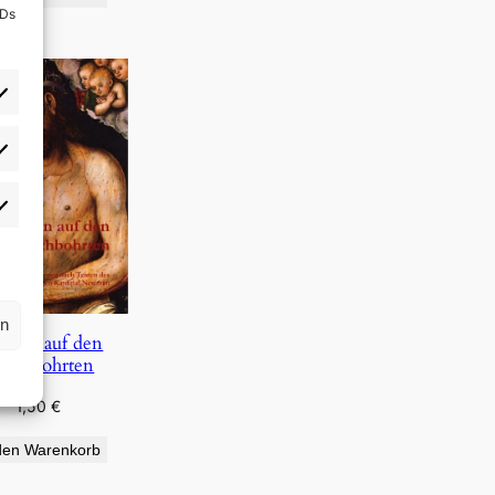
IDs
rlieben
atistiken
rn
auen auf den
urchbohrten
1,50
€
den Warenkorb