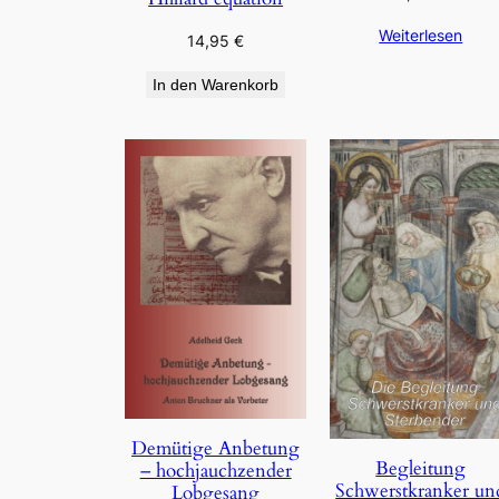
Weiterlesen
14,95
€
In den Warenkorb
Demütige Anbetung
Begleitung
– hochjauchzender
Schwerstkranker un
Lobgesang