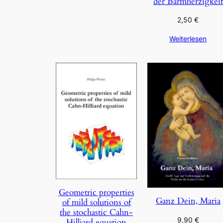
der Barmherzigkeit
2,50
€
Weiterlesen
Geometric properties
Ganz Dein, Maria
of mild solutions of
the stochastic Cahn-
9,90
€
Hilliard equation