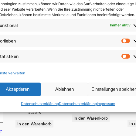
hnologien zustimmen, können wir Daten wie das Surfverhalten oder eindeutige 
 dieser Website verarbeiten. Wenn Sie Ihre Zustimmung nicht erteilen oder
ückziehen, können bestimmte Merkmale und Funktionen beeinträchtigt werden.
unktional
Immer aktiv
orlieben
Vo
tatistiken
St
nste verwalten
Akzeptieren
Ablehnen
Einstellungen speiche
Sch
Von der Anwesenheit
Patrona Bavariæ
D
des Verborgenen
Datenschutzerklärung
Datenschutzerklärung
Impressum
4,50
€
9,90
€
In den Warenkorb
In 
In den Warenkorb
e