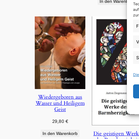
In den Warenkorb
Tec
auf
zur
F
V
S
Die
Wiedergeboren aus
Wasser und Heiligem
Geist
29,80
€
Die geistigen Werk
In den Warenkorb