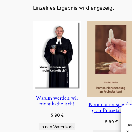
Einzelnes Ergebnis wird angezeigt
Warum werden wir
nicht katholisch?
Kommunionspendu
g an Protestanten?
5,90
€
6,90
€
Um 
In den Warenkorb
um 