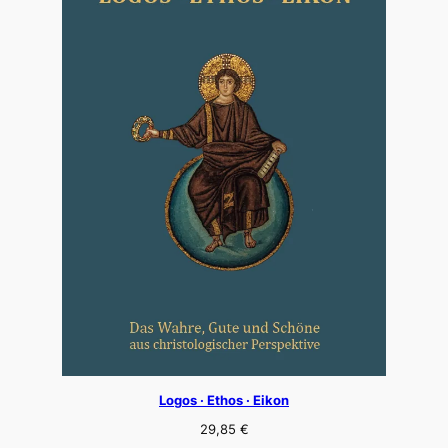
Logos · Ethos · Eikon
29,85
€