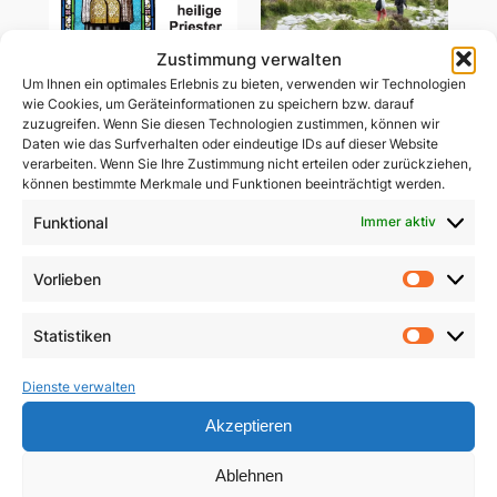
Zustimmung verwalten
Um Ihnen ein optimales Erlebnis zu bieten, verwenden wir Technologien
wie Cookies, um Geräteinformationen zu speichern bzw. darauf
zuzugreifen. Wenn Sie diesen Technologien zustimmen, können wir
Daten wie das Surfverhalten oder eindeutige IDs auf dieser Website
Wir brauchen heilige
Gemeinsam unterwegs
verarbeiten. Wenn Sie Ihre Zustimmung nicht erteilen oder zurückziehen,
Priester
in schwerer Zeit
können bestimmte Merkmale und Funktionen beeinträchtigt werden.
5,90
€
Funktional
Immer aktiv
29,85
€
In den Warenkorb
In den Warenkorb
Vorlieben
Vorlie
Statistiken
Statist
Dienste verwalten
Akzeptieren
Ablehnen