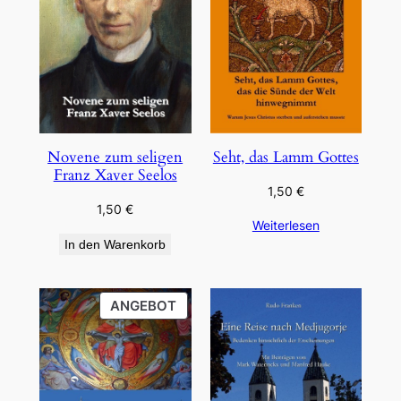
Novene zum seligen
Seht, das Lamm Gottes
Franz Xaver Seelos
1,50
€
1,50
€
Weiterlesen
In den Warenkorb
PRODUKT
ANGEBOT
IM
ANGEBOT