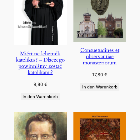
Consuetudines et
Miért ne lehetnék
observantiae
katolikus? – Dlaczego
monasteriorum
powinniśmy zostać
katolikami?
17,80
€
9,80
€
In den Warenkorb
In den Warenkorb