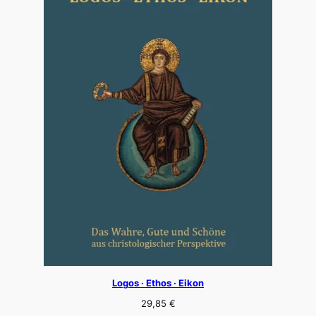
Logos · Ethos · Eikon
29,85
€