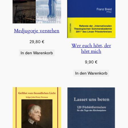
Medjugorje verstehen
29,80
€
Wer euch hört, der
hört mich
In den Warenkorb
9,90
€
In den Warenkorb