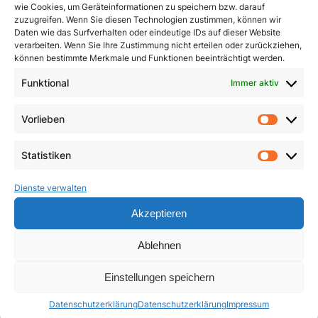
wie Cookies, um Geräteinformationen zu speichern bzw. darauf
zuzugreifen. Wenn Sie diesen Technologien zustimmen, können wir
Daten wie das Surfverhalten oder eindeutige IDs auf dieser Website
verarbeiten. Wenn Sie Ihre Zustimmung nicht erteilen oder zurückziehen,
können bestimmte Merkmale und Funktionen beeinträchtigt werden.
Den Kreuzweg beten
Funktional
Immer aktiv
Leben aus der Fülle des
Glaubens
1,50
€
Vorlieben
Vorlie
19,95
€
In den Warenkorb
Statistiken
Weiterlesen
Statist
Dienste verwalten
Akzeptieren
Ablehnen
Einstellungen speichern
Datenschutzerklärung
Datenschutzerklärung
Impressum