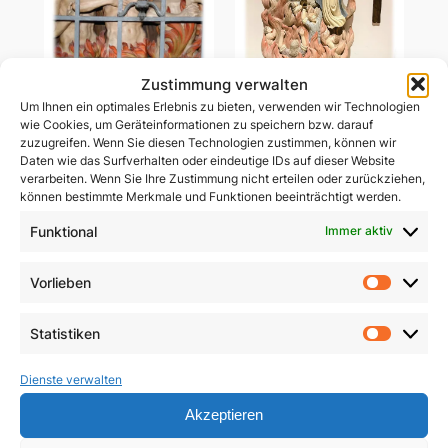
Zustimmung verwalten
Um Ihnen ein optimales Erlebnis zu bieten, verwenden wir Technologien
Ablass-Gebetsbildchen
wie Cookies, um Geräteinformationen zu speichern bzw. darauf
Ablass-Gebetsbildchen
(Motiv C: Dießen)
zuzugreifen. Wenn Sie diesen Technologien zustimmen, können wir
(Motiv D: Maria
Daten wie das Surfverhalten oder eindeutige IDs auf dieser Website
Vesperbild)
5,00
€
verarbeiten. Wenn Sie Ihre Zustimmung nicht erteilen oder zurückziehen,
können bestimmte Merkmale und Funktionen beeinträchtigt werden.
5,00
€
In den Warenkorb
Funktional
Immer aktiv
In den Warenkorb
Vorlieben
Vorlie
Statistiken
Statist
Dienste verwalten
Akzeptieren