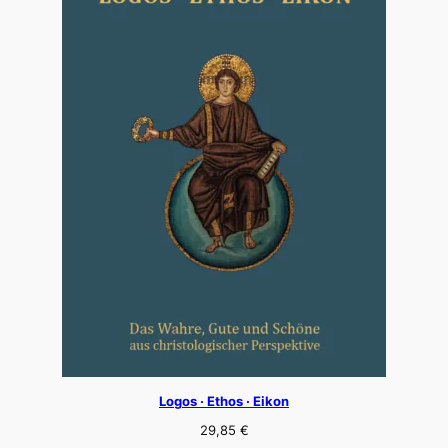
Logos · Ethos · Eikon
29,85
€