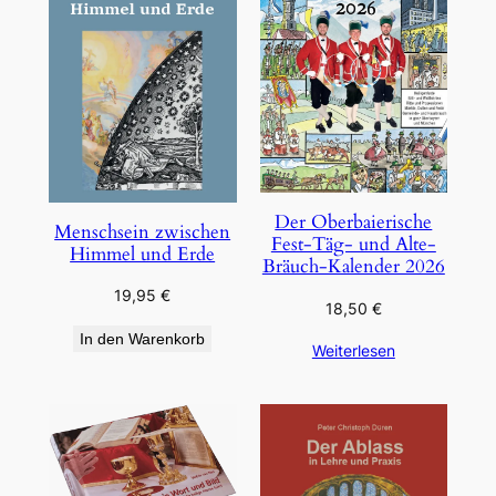
Der Oberbaierische
Menschsein zwischen
Fest-Täg- und Alte-
Himmel und Erde
Bräuch-Kalender 2026
19,95
€
18,50
€
In den Warenkorb
Weiterlesen