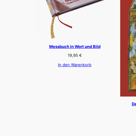
Messbuch in Wort und Bild
19,95
€
In den Warenkorb
De