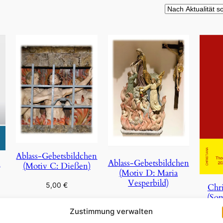
Ablass-Gebetsbildchen
Ablass-Gebetsbildchen
n
(Motiv C: Dießen)
(Motiv D: Maria
Vesperbild)
5,00
€
Chri
(So
5,00
€
In den Warenkorb
Zustimmung verwalten
In den Warenkorb