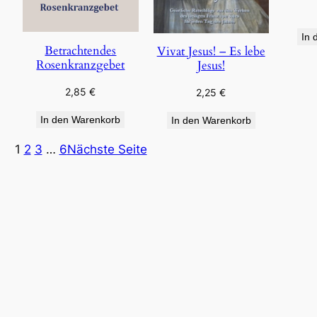
In 
Betrachtendes
Vivat Jesus! – Es lebe
Rosenkranzgebet
Jesus!
2,85
€
2,25
€
In den Warenkorb
In den Warenkorb
1
2
3
…
6
Nächste Seite