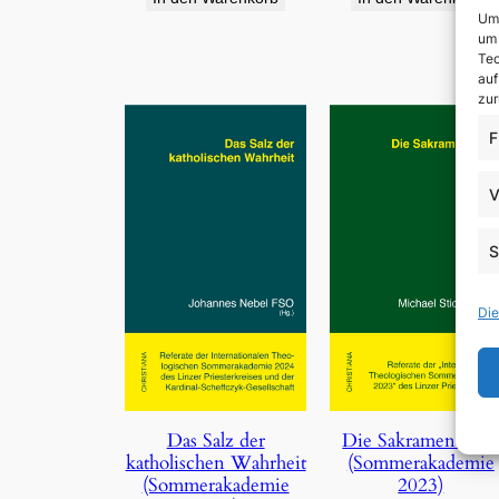
Um 
um 
Tec
auf
zur
F
V
S
Die
Die Sakramentalie
Das Salz der
(Sommerakademie
katholischen Wahrheit
2023)
(Sommerakademie