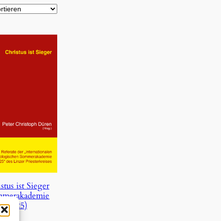
stus ist Sieger
mmerakademie
2025)