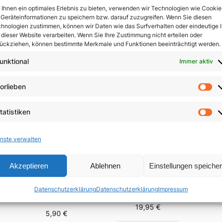
Ihnen ein optimales Erlebnis zu bieten, verwenden wir Technologien wie Cookie
Geräteinformationen zu speichern bzw. darauf zuzugreifen. Wenn Sie diesen
In 
hnologien zustimmen, können wir Daten wie das Surfverhalten oder eindeutige 
 dieser Website verarbeiten. Wenn Sie Ihre Zustimmung nicht erteilen oder
ückziehen, können bestimmte Merkmale und Funktionen beeinträchtigt werden.
unktional
Immer aktiv
orlieben
Vo
tatistiken
St
nste verwalten
Akzeptieren
Ablehnen
Einstellungen speiche
Der 
Menschsein zwischen
Fest-
Das Evangelium
Himmel und Erde
Datenschutzerklärung
Datenschutzerklärung
Impressum
Brä
anders verkünden
n
19,95
€
5,90
€