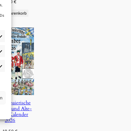
9,90
€
s,
den Warenkorb
IDs
rlieben
atistiken
rn
Oberbaierische
Täg- und Alte-
uch-Kalender
2026