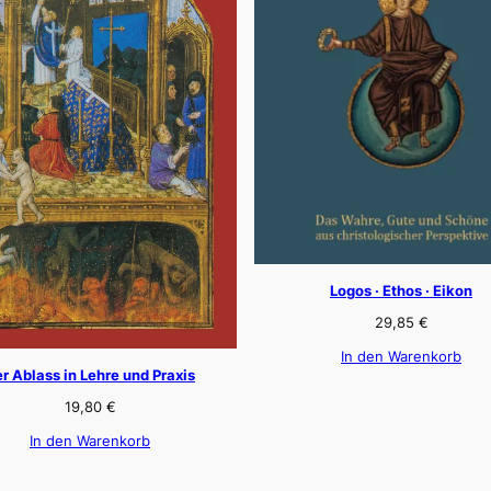
Logos · Ethos · Eikon
29,85
€
In den Warenkorb
r Ablass in Lehre und Praxis
19,80
€
In den Warenkorb