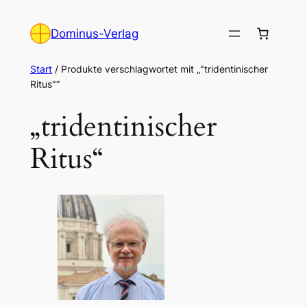
Zum
Inhalt
Dominus-Verlag
springen
Start
/ Produkte verschlagwortet mit „"tridentinischer
Ritus"“
„tridentinischer
Ritus“