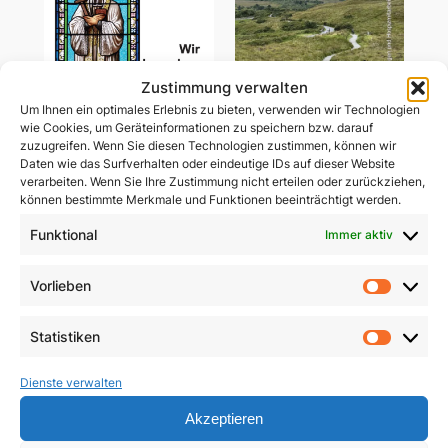
Zustimmung verwalten
Um Ihnen ein optimales Erlebnis zu bieten, verwenden wir Technologien
wie Cookies, um Geräteinformationen zu speichern bzw. darauf
zuzugreifen. Wenn Sie diesen Technologien zustimmen, können wir
Daten wie das Surfverhalten oder eindeutige IDs auf dieser Website
verarbeiten. Wenn Sie Ihre Zustimmung nicht erteilen oder zurückziehen,
können bestimmte Merkmale und Funktionen beeinträchtigt werden.
Wir brauchen heilige
Gemeinsam unterwegs
Priester
in schwerer Zeit
Funktional
Immer aktiv
5,90
€
29,85
€
Vorlieben
Vorlie
In den Warenkorb
In den Warenkorb
Statistiken
Statist
Dienste verwalten
Akzeptieren