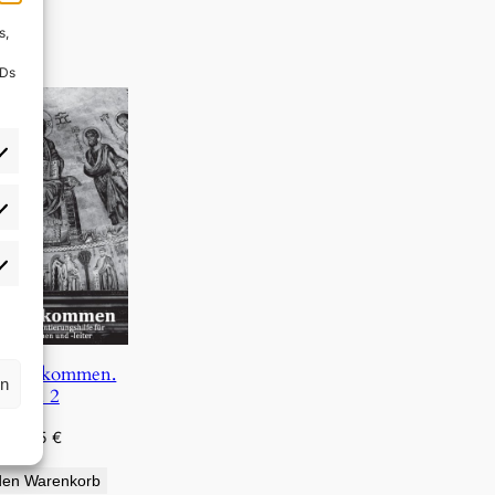
s,
IDs
rlieben
atistiken
s, wir kommen.
rn
Bd. 2
4,95
€
den Warenkorb