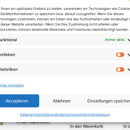
In den Warenkorb
Ihnen ein optimales Erlebnis zu bieten, verwenden wir Technologien wie Cookie
In den Warenkorb
Geräteinformationen zu speichern bzw. darauf zuzugreifen. Wenn Sie diesen
hnologien zustimmen, können wir Daten wie das Surfverhalten oder eindeutige 
 dieser Website verarbeiten. Wenn Sie Ihre Zustimmung nicht erteilen oder
ückziehen, können bestimmte Merkmale und Funktionen beeinträchtigt werden.
unktional
Immer aktiv
orlieben
Vo
tatistiken
St
nste verwalten
Die Neuerfindung
Jesu
Zeugen des Nordens
Akzeptieren
Ablehnen
Einstellungen speiche
des Menschen
5,85
€
Datenschutzerklärung
Datenschutzerklärung
Impressum
19,95
€
In den Warenkorb
In den Warenkorb
In 