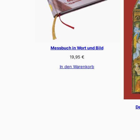
Messbuch in Wort und Bild
19,95
€
In den Warenkorb
De