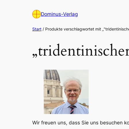
Zum
Inhalt
Dominus-Verlag
springen
Start
/ Produkte verschlagwortet mit „"tridentinische
„tridentinische
Wir freuen uns, dass Sie uns besuchen 