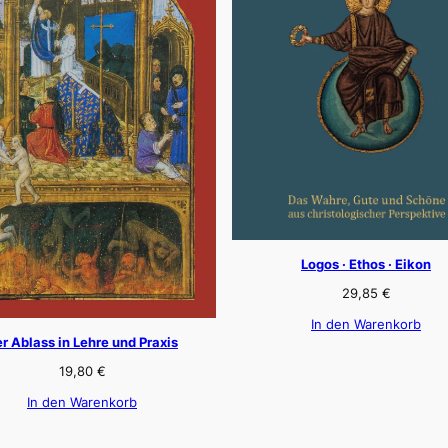
Logos · Ethos · Eikon
29,85
€
In den Warenkorb
r Ablass in Lehre und Praxis
19,80
€
In den Warenkorb