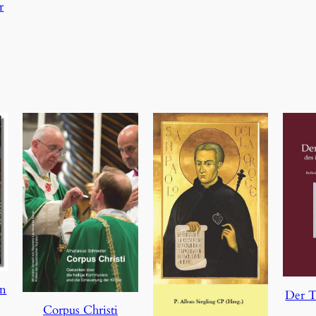
r
en
Der T
Corpus Christi