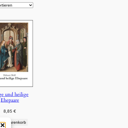
ge und heilige
Ehepaare
8,85
€
den Warenkorb