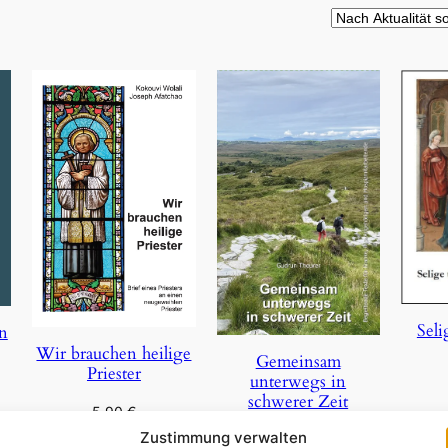
Seli
on
Wir brauchen heilige
Gemeinsam
Priester
unterwegs in
schwerer Zeit
5,90
€
In 
Zustimmung verwalten
29,85
€