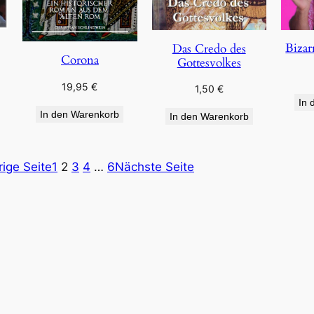
Bizar
Das Credo des
Corona
Gottesvolkes
19,95
€
1,50
€
In 
In den Warenkorb
In den Warenkorb
rige Seite
1
2
3
4
…
6
Nächste Seite