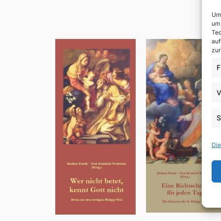
Um 
um 
Tec
auf
zur
F
V
S
Die