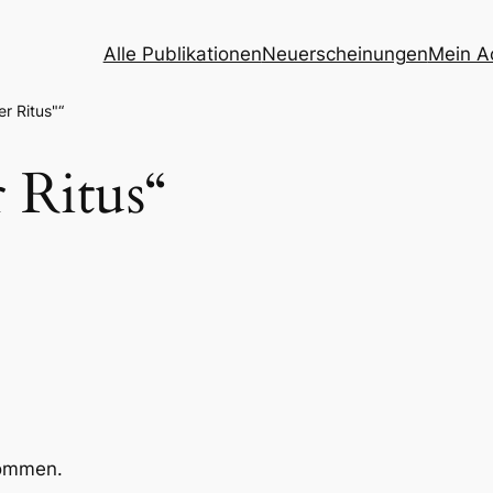
Alle Publikationen
Neuerscheinungen
Mein A
r Ritus"“
r Ritus“
kommen.